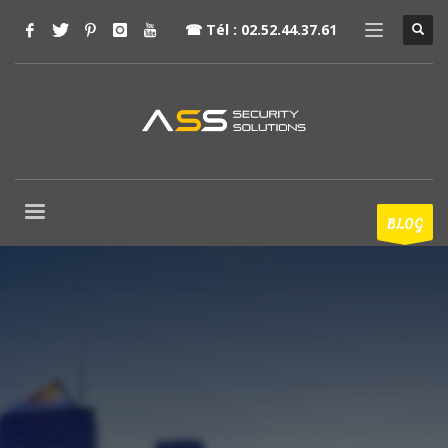
☎
Tél : 02.52.44.37.61
BLOG