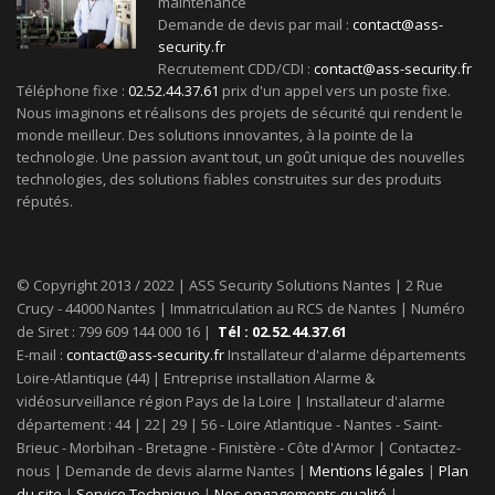
maintenance
Demande de devis par mail :
contact@ass-
security.fr
Recrutement CDD/CDI :
contact@ass-security.fr
Téléphone fixe :
02.52.44.37.61
prix d'un appel vers un poste fixe.
Nous imaginons et réalisons des projets de sécurité qui rendent le
monde meilleur. Des solutions innovantes, à la pointe de la
technologie. Une passion avant tout, un goût unique des nouvelles
technologies, des solutions fiables construites sur des produits
réputés.
© Copyright 2013 / 2022 | ASS Security Solutions Nantes | 2 Rue
Crucy - 44000 Nantes | Immatriculation au RCS de Nantes | Numéro
de Siret : 799 609 144 000 16 |
Tél : 02.52.44.37.61
E-mail :
contact@ass-security.fr
Installateur d'alarme départements
Loire-Atlantique (44) | Entreprise installation Alarme &
vidéosurveillance région Pays de la Loire | Installateur d'alarme
département : 44 | 22| 29 | 56 - Loire Atlantique - Nantes - Saint-
Brieuc - Morbihan - Bretagne - Finistère - Côte d'Armor | Contactez-
nous | Demande de devis alarme Nantes |
Mentions légales
|
Plan
du site
|
Service Technique
|
Nos engagements qualité
|