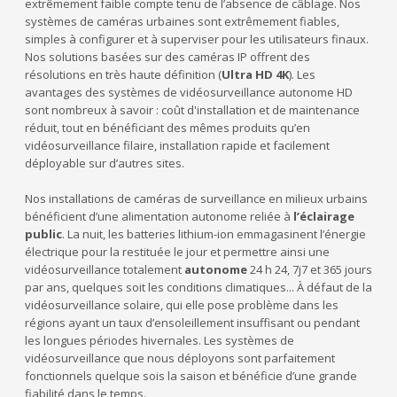
extrêmement faible compte tenu de l’absence de câblage. Nos
systèmes de caméras urbaines sont extrêmement fiables,
simples à configurer et à superviser pour les utilisateurs finaux.
Nos solutions basées sur des caméras IP offrent des
résolutions en très haute définition (
U
ltra HD 4K
). Les
avantages des systèmes de vidéosurveillance autonome HD
sont nombreux à savoir : coût d'installation et de maintenance
réduit, tout en bénéficiant des mêmes produits qu’en
vidéosurveillance filaire, installation rapide et facilement
déployable sur d’autres sites.
Nos installations de caméras de surveillance en milieux urbains
bénéficient d’une alimentation autonome reliée à
l’éclairage
public
. La nuit, les batteries lithium-ion emmagasinent l’énergie
électrique pour la restituée le jour et permettre ainsi une
vidéosurveillance totalement
autonome
24 h 24, 7j7 et 365 jours
par ans, quelques soit les conditions climatiques... À défaut de la
vidéosurveillance solaire, qui elle pose problème dans les
régions ayant un taux d’ensoleillement insuffisant ou pendant
les longues périodes hivernales. Les systèmes de
vidéosurveillance que nous déployons sont parfaitement
fonctionnels quelque sois la saison et bénéficie d’une grande
fiabilité dans le temps.