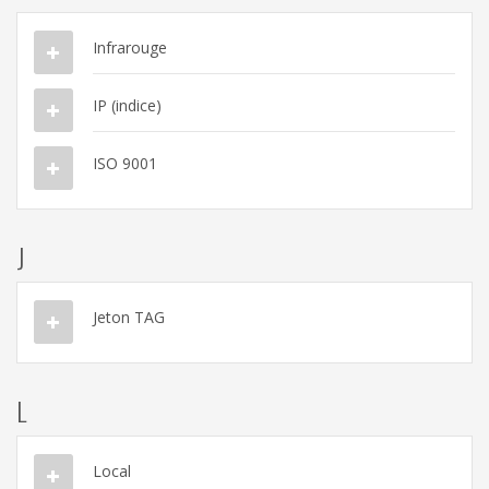
Infrarouge
IP (indice)
ISO 9001
J
Jeton TAG
L
Local