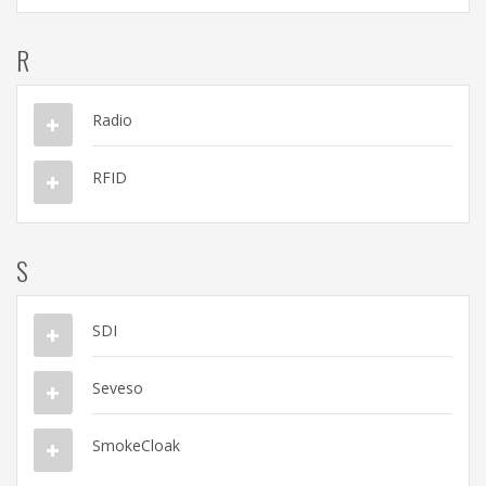
R
Radio
RFID
S
SDI
Seveso
SmokeCloak