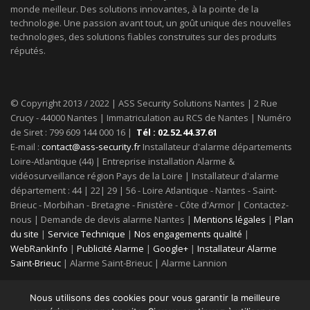
monde meilleur. Des solutions innovantes, à la pointe de la
technologie. Une passion avant tout, un goût unique des nouvelles
technologies, des solutions fiables construites sur des produits
réputés.
© Copyright 2013 / 2022 | ASS Security Solutions Nantes | 2 Rue
Crucy - 44000 Nantes | Immatriculation au RCS de Nantes | Numéro
de Siret : 799 609 144 000 16 |
Tél : 02.52.44.37.61
E-mail :
contact@ass-security.fr
Installateur d'alarme départements
Loire-Atlantique (44) | Entreprise installation Alarme &
vidéosurveillance région Pays de la Loire | Installateur d'alarme
département : 44 | 22| 29 | 56 - Loire Atlantique - Nantes - Saint-
Brieuc - Morbihan - Bretagne - Finistère - Côte d'Armor | Contactez-
nous | Demande de devis alarme Nantes |
Mentions légales
|
Plan
du site
|
Service Technique
|
Nos engagements qualité
|
WebRankInfo
|
Publicité Alarme
|
Google+
|
Installateur Alarme
Saint-Brieuc
| Alarme Saint-Brieuc | Alarme Lannion
Nous utilisons des cookies pour vous garantir la meilleure