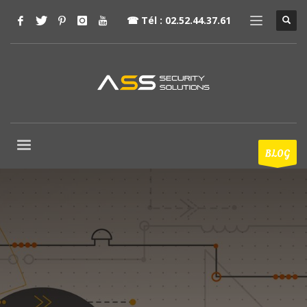
☎
Tél : 02.52.44.37.61
BLOG