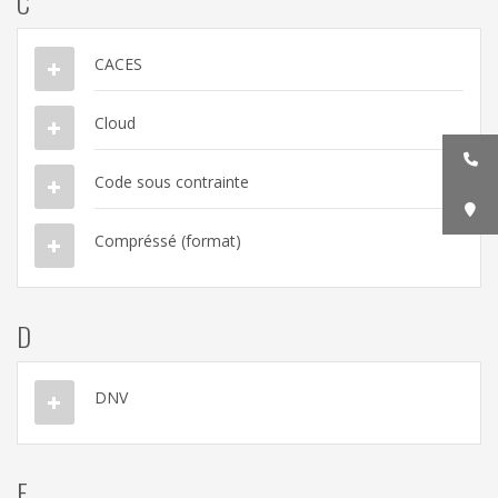
C
CACES
Cloud
Code sous contrainte
Compréssé (format)
D
DNV
F