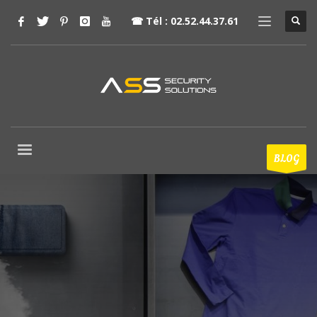
☎
Tél : 02.52.44.37.61
BLOG