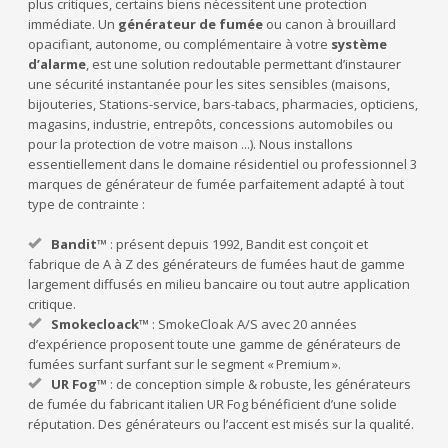
plus critiques, certains biens nécessitent une protection
immédiate. Un
générateur de fumée
ou canon à brouillard
opacifiant, autonome, ou complémentaire à votre
système
d’alarme
, est une solution redoutable permettant d’instaurer
une sécurité instantanée pour les sites sensibles (maisons,
bijouteries, Stations-service, bars-tabacs, pharmacies, opticiens,
magasins, industrie, entrepôts, concessions automobiles ou
pour la protection de votre maison ...). Nous installons
essentiellement dans le domaine résidentiel ou professionnel 3
marques de générateur de fumée parfaitement adapté à tout
type de contrainte :
Bandit™
: présent depuis 1992, Bandit est conçoit et
fabrique de A à Z des générateurs de fumées haut de gamme
largement diffusés en milieu bancaire ou tout autre application
critique.
Smokecloack™
: SmokeCloak A/S avec 20 années
d’expérience proposent toute une gamme de générateurs de
fumées surfant surfant sur le segment « Premium ».
UR Fog™
: de conception simple & robuste, les générateurs
de fumée du fabricant italien UR Fog bénéficient d’une solide
réputation. Des générateurs ou l’accent est misés sur la qualité.