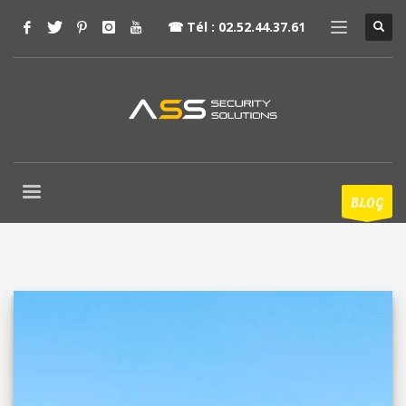
☎
Tél : 02.52.44.37.61
BLOG