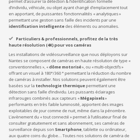
permet d’assurer la détection & l’identification formelle
d’individu, véhicule, ou objet ayant changé d’emplacement tout
en apportant, de puissantes fonctionnalités « analytiques »
permettant une gestion sans faille des incidents par une
identification intelligente
des éléments ou anomalies.
Particuliers & professionnels, profitez de la très
haute résolution (4K) pour vos caméras
Les installations de vidéosurveillance que nous déployons sur
Nantes se composent de caméras en haute résolution de type «
conventionnelles », «
dôme motorisé
», ou « multi-objectifs »
offrant un visuel à 180°/360 ° permettant la réduction du nombre
de caméras à installer. Nos solutions peuvent également être
basées sur la
technologie thermique
permettant une
détection sans faille d’individu. Les puissants éclairages
infrarouges combinés aux capteurs «
Mégapixels
»
performants en très faible luminosité, apportent des images
exploitables de jour comme de nuit, même dans la pénombre.
L’avènement du « tout connecté » permet à l’utilisateur final de
consulter gratuitement et sans abonnement, ses caméras de
surveillance depuis son
Smartphone
, tablette ou ordinateur,
aux quatre coins du globe… Toutes nos solutions de caméra de