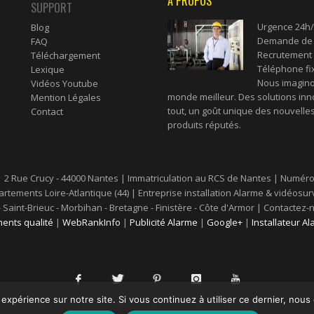
A PROPOS
SUPPORT
Urgence 24h/
Blog
Demande de d
FAQ
Recrutement 
Téléchargement
Téléphone fi
Lexique
Nous imaginon
Vidéos Youtube
monde meilleur. Des solutions inn
Mention Légales
tout, un goût unique des nouvelles
Contact
produits réputés.
| 2 Rue Crucy - 44000 Nantes | Immatriculation au RCS de Nantes | Numéro 
rtements Loire-Atlantique (44) | Entreprise installation Alarme & vidéosurv
s - Saint-Brieuc - Morbihan - Bretagne - Finistère - Côte d'Armor | Contac
ents qualité
|
WebRankInfo
|
Publicité Alarme
|
Google+
|
Installateur A
 expérience sur notre site. Si vous continuez à utiliser ce dernier, nous