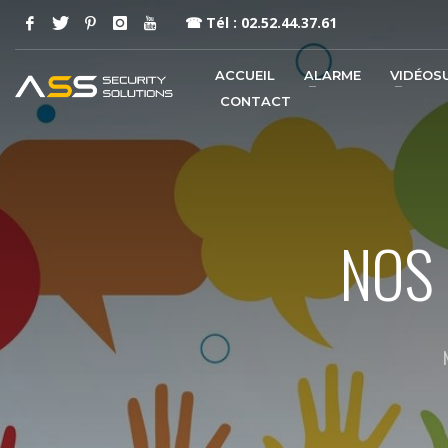
☎
Tél : 02.52.44.37.61
ACCUEIL
ALARME
VIDÉOS
CONTACT
NOS