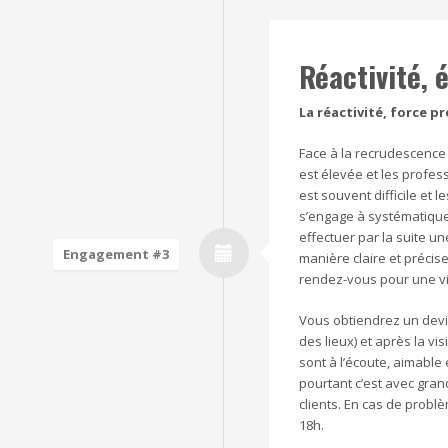
Réactivité, 
La réactivité, force p
Face à la recrudescence
est élevée et les profe
est souvent difficile et 
s’engage à systématiquem
effectuer par la suite un
Engagement #3
manière claire et préci
rendez-vous pour une vi
Vous obtiendrez un devis
des lieux) et après la v
sont à l’écoute, aimable 
pourtant c’est avec gra
clients. En cas de probl
18h.