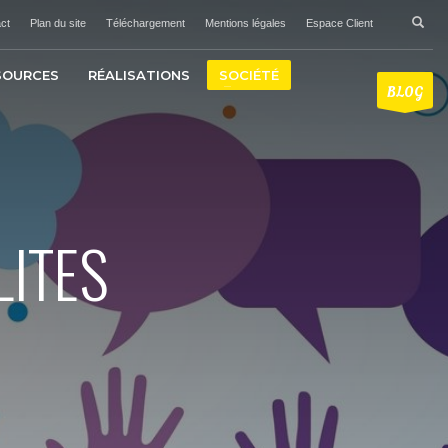
ct
Plan du site
Téléchargement
Mentions légales
Espace Client
SOURCES
RÉALISATIONS
SOCIÉTÉ
BLOG
ITES
N