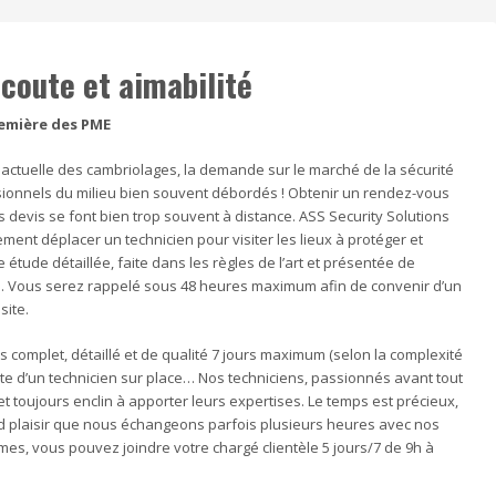
écoute et aimabilité
remière des PME
 actuelle des cambriolages, la demande sur le marché de la sécurité
ssionnels du milieu bien souvent débordés ! Obtenir un rendez-vous
les devis se font bien trop souvent à distance. ASS Security Solutions
ent déplacer un technicien pour visiter les lieux à protéger et
e étude détaillée, faite dans les règles de l’art et présentée de
se. Vous serez rappelé sous 48 heures maximum afin de convenir d’un
site.
 complet, détaillé et de qualité 7 jours maximum (selon la complexité
isite d’un technicien sur place… Nos techniciens, passionnés avant tout
et toujours enclin à apporter leurs expertises. Le temps est précieux,
nd plaisir que nous échangeons parfois plusieurs heures avec nos
èmes, vous pouvez joindre votre chargé clientèle 5 jours/7 de 9h à