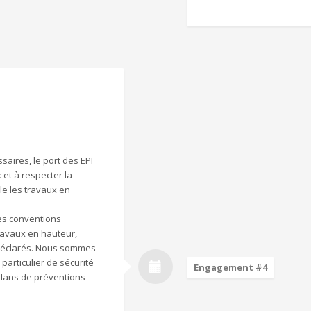
aires, le port des EPI
et à respecter la
le les travaux en
les conventions
travaux en hauteur,
n déclarés. Nous sommes
articulier de sécurité
Engagement #4
 plans de préventions