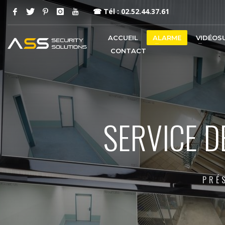
☎
Tél : 02.52.44.37.61
ACCUEIL
ALARME
VIDÉOS
CONTACT
SERVICE D
PRÉ