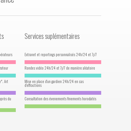
ts
Services suplémentaires
pérateurs
Extranet et reportings personnalisés 24h/24 et 7j/7
rateur
Rondes vidéo 24h/24 et 7j/7 de manière aléatoire
*. Art
Mise en place d'un gardien 24h/24 en cas
d'effractions
uprès du
Consultation des évenements finements horodatés