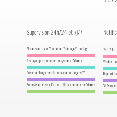
Supervision 24h/24 et 7j/7
Notific
Alarmes intrusion/Technique/Sabotage/Brouillage
24h/24 et 
Test cyclique journalier du système d'alarme
Vérificatio
Prise en charge des alarmes panique/fugues/PTI
Rapport me
Supervision mise « En » et « Hors » service de l'alarme
Télésurveil