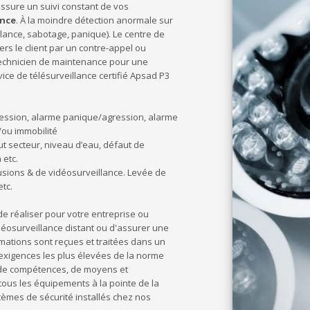
 assure un suivi constant de vos
ance
. À la moindre détection anormale sur
llance, sabotage, panique). Le centre de
 vers le client par un contre-appel ou
 technicien de maintenance pour une
vice de télésurveillance certifié Apsad P3
ession, alarme panique/agression, alarme
/ou immobilité
aut secteur, niveau d’eau, défaut de
 etc.
sions & de vidéosurveillance. Levée de
tc.
e réaliser pour votre entreprise ou
déosurveillance distant ou d'assurer une
mations sont reçues et traitées dans un
xigences les plus élevées de la norme
s de compétences, de moyens et
 tous les équipements à la pointe de la
stèmes de sécurité installés chez nos