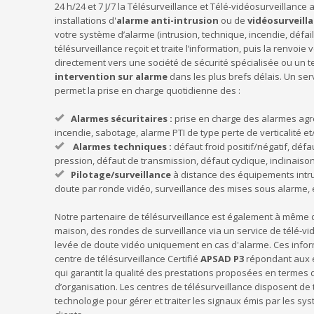
24 h/24 et 7 J/7 la Télésurveillance et Télé-vidéosurveillance
installations d'
alarme anti-intrusion
ou de
vidéosurveill
votre système d’alarme (intrusion, technique, incendie, défai
télésurveillance reçoit et traite l’information, puis la renvoie
directement vers une société de sécurité spécialisée ou un
intervention sur alarme
dans les plus brefs délais. Un ser
permet la prise en charge quotidienne des :
Alarmes sécuritaires :
prise en charge des alarmes agr
incendie, sabotage, alarme PTI de type perte de verticalité et
Alarmes techniques :
défaut froid positif/négatif, déf
pression, défaut de transmission, défaut cyclique, inclinaison
Pilotage/surveillance
à distance des équipements intru
doute par ronde vidéo, surveillance des mises sous alarme, e
Notre partenaire de télésurveillance est également à même d
maison, des rondes de surveillance via un service de télé-vi
levée de doute vidéo uniquement en cas d'alarme. Ces infor
centre de télésurveillance Certifié
APSAD P3
répondant aux e
qui garantit la qualité des prestations proposées en terme
d’organisation. Les centres de télésurveillance disposent de
technologie pour gérer et traiter les signaux émis par les sy