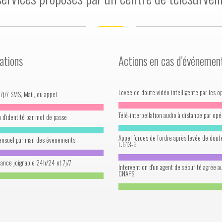
ations
Actions en cas d’événemen
Levée de doute vidéo intelligente par les o
7j/7 SMS, Mail, ou appel
Télé-interpellation audio à distance par opé
n d'identité par mot de passe
Appel forces de l’ordre après levée de doute
nsuel par mail des évenements
L.613-6
lance joignable 24h/24 et 7j/7
Intervention d'un agent de sécurité agrée a
CNAPS