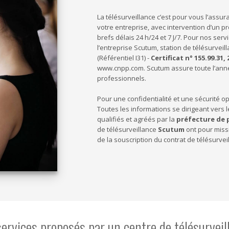
La télésurveillance c’est pour vous l’assu
votre entreprise, avec intervention d’un pr
brefs délais 24 h/24 et 7 J/7. Pour nos ser
l’entreprise Scutum, station de télésurveil
(Référentiel I31) -
Certificat n° 155.99.31, 
www.cnpp.com. Scutum assure toute l’année
professionnels.
Pour une confidentialité et une sécurité op
Toutes les informations se dirigeant vers 
qualifiés et agréés par la
préfecture de 
de télésurveillance
Scutum
ont pour missi
de la souscription du contrat de télésurvei
services proposés par un centre de télésurveil