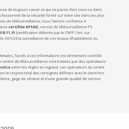
rance de toujours savoir ce qui se passe chez vous ou dans
ofessionnel de la sécurité formé sur votre site dans les plus
vices de télésurveillance, nous faisons confiance à
lance
certifiée APSAD
, service de télésurveillance P3
218.11.31
[certification délivrée par le CNPP Cert. sur
 24 h/24 la surveillance de vos locaux d’habitations ou
timales, l’accès à ces informations est strictement contrôlé.
le centre de télésurveillance sont traitées par des opérateurs
police
selon les règles en vigueur. Les opérateurs du centre
on le respect total des consignes définies avec le client lors
llance, gage de sérieux et d'une grande qualité de service.
lance