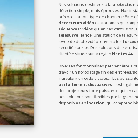
Nos solutions destinées à la
protection 
détection simple, mais éprouvés. Nos inst
précoce sur tout type de chantier même d
détecteurs vidéos
autonomes qui compos
séquences vidéos qui en cas d’intrusion,
télésurveillance
. Une station de télésur
levée de doute vidéo, enverra les
forces 
sécurité sur site. Des solutions de sécuris
clientèle située sur la région
Nantes 44
.
Diverses fonctionnalités peuvent être ajo
d’avoir un horodatage fin des
entrées/so
« circuler » un code d’accès… Les puissan
parfaitement dissuasives
. Il est égale
des projecteurs forte puissance qui en cas 
nos solutions sont flexibles par le grand
disponibles en
location
, qui comprend l’é