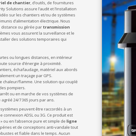
iel de chantier
, d’outils, de fournitures
y Solutions assure l’audit et l’installation
idéo sur les chantiers et/ou de systèmes
munis d’alimentation électrique. Nous
 distance ou gérée par
transmission
èmes vous assurent la surveillance et le
taller des solutions temporaires qui
tes ou longues distances, en intérieur
ute source d’énergie à proximité.
antiers, échafaudage, matériel aux abords
également un traçage par GPS.
e chaleur/flamme. Une solution qui couplé
 des pompiers.
l’arrêt ou en marche de vos systèmes de
e agréé 24/7 365 jours par ans.
os systèmes peuvent être raccordés à un
une connexion ADSL ou 3G. Ce produit est
t » ou en l’absence pure et simple de
ligne
mpéries et de conceptions anti-vandale tout
bustes et fiable dans le temps. Aucun