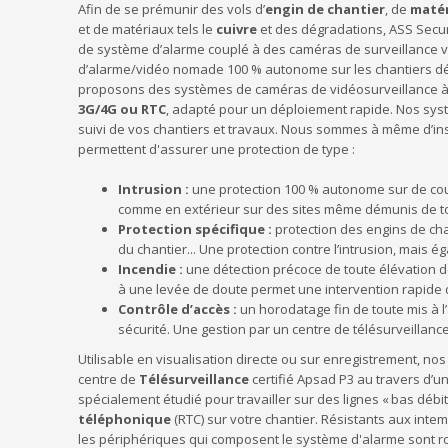
Afin de se prémunir des vols d’
engin de chantier
, de
matér
et de matériaux tels le
cuivre
et des dégradations, ASS Securit
de système d’alarme couplé à des caméras de surveillance v
d’alarme/vidéo nomade 100 % autonome sur les chantiers dé
proposons des systèmes de caméras de vidéosurveillance à
3G/4G ou RTC
, adapté pour un déploiement rapide. Nos syst
suivi de vos chantiers et travaux. Nous sommes à même d’ins
permettent d'assurer une protection de type :
Intrusion :
une protection 100 % autonome sur de cour
comme en extérieur sur des sites même démunis de to
Protection spécifique :
protection des engins de ch
du chantier... Une protection contre l’intrusion, mais 
Incendie :
une détection précoce de toute élévation d
à une levée de doute permet une intervention rapide
Contrôle d’accès :
un horodatage fin de toute mis à 
sécurité. Une gestion par un centre de télésurveillanc
Utilisable en visualisation directe ou sur enregistrement, n
centre de
Télésurveillance
certifié Apsad P3 au travers d’
spécialement étudié pour travailler sur des lignes « bas débi
téléphonique
(RTC) sur votre chantier. Résistants aux inte
les périphériques qui composent le système d'alarme sont ro