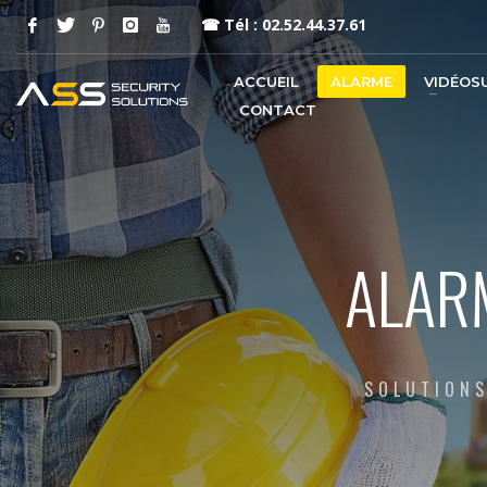
☎
Tél : 02.52.44.37.61
ACCUEIL
ALARME
VIDÉOS
CONTACT
ALAR
SOLUTIONS