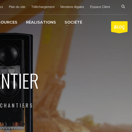
ct
Plan du site
Téléchargement
Mentions légales
Espace Client
SOURCES
RÉALISATIONS
SOCIÉTÉ
BLOG
NTIER
 CHANTIERS