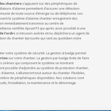
des chantiers
s’appuient sur des périphériques de
allations d’alarme permettent d’assurer une détection
émunie de toute source d’énergie ou de téléphonie. Les
ent le système d’alarme chantier enregistrent des
 son immédiatement transmise au centre de
veillance certifiée Apsad P3 qui après avoir procédé à une
de l'ordr
e si intrusion avérée et/ou dépêchera un agent de
ation de chantier éprouvée qui ravit au quotidien notre
uter votre système de sécurité. La gestion à badge permet
rties
sur votre chantier. La gestion par badge évite de faire
tes sirènes qui composent le système se montrent
ment possible d’adjoindre au système de protection chantier,
d’alarme, s’allumeront tout autour du chantier. Flexibles,
 nombre de périphériques disponibles. Nos solutions sont
tude, l’installation, la maintenance et le démontage.