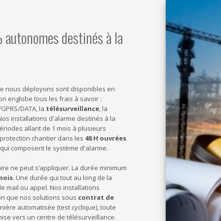
 autonomes destinés à la
e nous déployons sont disponibles en
on englobe tous les frais à savoir :
SM/GPRS/DATA, la
télésurveillance
, la
Nos installations d'alarme destinés à la
périodes allant de 1 mois à plusieurs
protection chantier dans les
48 H ouvrées
s qui composent le système d'alarme.
aire ne peut s’appliquer. La durée minimum
mois
. Une durée qui tout au long de la
e mail ou appel. Nos installations
on que nos solutions sous
contrat de
anière automatisée (test cyclique), toute
se vers un centre de télésurveillance.