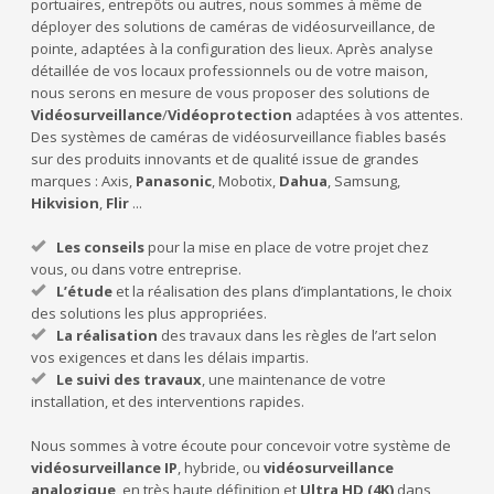
portuaires, entrepôts ou autres, nous sommes à même de
déployer des solutions de caméras de vidéosurveillance, de
pointe, adaptées à la configuration des lieux. Après analyse
détaillée de vos locaux professionnels ou de votre maison,
nous serons en mesure de vous proposer des solutions de
Vidéosurveillance
/
Vidéoprotection
adaptées à vos attentes.
Des systèmes de caméras de vidéosurveillance fiables basés
sur des produits innovants et de qualité issue de grandes
marques : Axis,
Panasonic
, Mobotix,
Dahua
, Samsung,
Hikvision
,
Flir
...
Les conseils
pour la mise en place de votre projet chez
vous, ou dans votre entreprise.
L’étude
et la réalisation des plans d’implantations, le choix
des solutions les plus appropriées.
La réalisation
des travaux dans les règles de l’art selon
vos exigences et dans les délais impartis.
Le suivi des travaux
, une maintenance de votre
installation, et des interventions rapides.
Nous sommes à votre écoute pour concevoir votre système de
vidéosurveillance IP
, hybride, ou
vidéosurveillance
analogique
, en très haute définition et
Ultra HD (4K)
dans