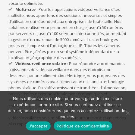
sécurité optimisée.
Multi-site :
Pour les applications vidéosurveillance dîtes
multisite, nous apportons des solutions innovantes et simples
d’utilisation qui répondent aux entreprises de toute taille. Nos
solutions multiserveur prennent en charge jusqu’à 50 caméras
par serveurs et jusqu’à 100 serveurs interconnectés, permettant
la gestion d’un maximum de 5000 caméras. Les technologies
prises en compte sont l’analogique et l’IP. Toutes les caméras
peuvent être gérées par un seul système indépendant de la
localisation géographique des caméras.
Vidéosurveillance solaire :
Pour répondre aux demandes
croissantes de vidéosurveillance dans des endroits non
desservis par une alimentation électrique, nous proposons des
systèmes de caméras avec alimentation utilisant la technologie
photovoltaïque. En s’affranchissant de tranchées d’alimentation,
nos systèmes deviennent totalement économiques et
Nous utilisons des cookies pour vous garantir la meilleure
écologiques. La fiabilité des systèmes est équivalente aux
expérience sur notre site. Si vous continuez à utiliser ce
solutions traditionnelles, les batteries « Long Life » offrent une
dernier, nous considérerons que vous acceptez l'utilisation des
durée de vie jusqu’à 10 ans. La solution des systèmes de
cookies.
vidéosurveillance solaire offre un retour sur investissement des
plus rapide par l’absence de lourds travaux de génie civil.
J'accepte
Politique de confidentialité