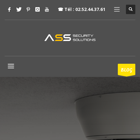
☎
Tél : 02.52.44.37.61
BLOG