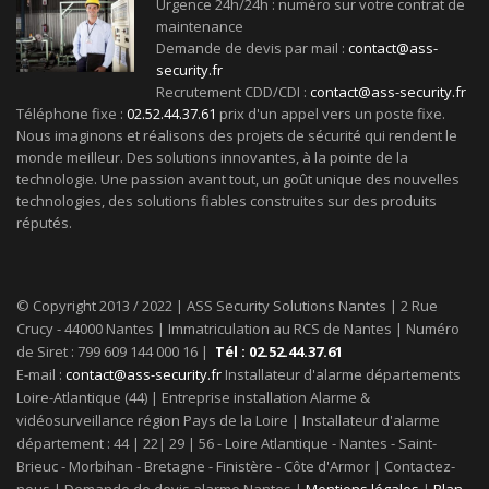
Urgence 24h/24h : numéro sur votre contrat de
maintenance
Demande de devis par mail :
contact@ass-
security.fr
Recrutement CDD/CDI :
contact@ass-security.fr
Téléphone fixe :
02.52.44.37.61
prix d'un appel vers un poste fixe.
Nous imaginons et réalisons des projets de sécurité qui rendent le
monde meilleur. Des solutions innovantes, à la pointe de la
technologie. Une passion avant tout, un goût unique des nouvelles
technologies, des solutions fiables construites sur des produits
réputés.
© Copyright 2013 / 2022 | ASS Security Solutions Nantes | 2 Rue
Crucy - 44000 Nantes | Immatriculation au RCS de Nantes | Numéro
de Siret : 799 609 144 000 16 |
Tél : 02.52.44.37.61
E-mail :
contact@ass-security.fr
Installateur d'alarme départements
Loire-Atlantique (44) | Entreprise installation Alarme &
vidéosurveillance région Pays de la Loire | Installateur d'alarme
département : 44 | 22| 29 | 56 - Loire Atlantique - Nantes - Saint-
Brieuc - Morbihan - Bretagne - Finistère - Côte d'Armor | Contactez-
nous | Demande de devis alarme Nantes |
Mentions légales
|
Plan