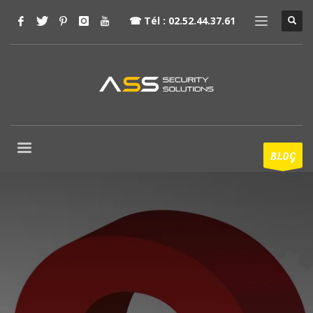
☎
Tél : 02.52.44.37.61
BLOG