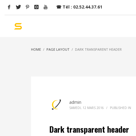
☎
Tél : 02.52.44.37.61
ACCUEIL
ALARME
VIDÉOS
CONTACT
HOME
PAGE LAYOUT
DARK TRANSPARENT HEADER
admin
SAMEDI, 12 MARS 2016
/
PUBLISHED IN
Dark transparent header