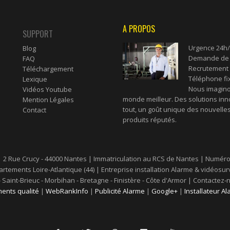
A PROPOS
SUPPORT
Urgence 24h/
Blog
Demande de d
FAQ
Recrutement 
Téléchargement
Téléphone fi
Lexique
Nous imaginon
Vidéos Youtube
monde meilleur. Des solutions inn
Mention Légales
tout, un goût unique des nouvelles
Contact
produits réputés.
| 2 Rue Crucy - 44000 Nantes | Immatriculation au RCS de Nantes | Numéro 
rtements Loire-Atlantique (44) | Entreprise installation Alarme & vidéosurv
s - Saint-Brieuc - Morbihan - Bretagne - Finistère - Côte d'Armor | Contac
ents qualité
|
WebRankInfo
|
Publicité Alarme
|
Google+
|
Installateur A