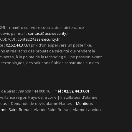
24h : numéro sur votre contrat de maintenance
evis par mail :
contact@ass-security.fr
CDD/CDI :
contact@ass-security.fr
xe :
02.52.44.37.61
prix d'un appel vers un poste fixe.
s et réalisons des projets de sécurité qui rendent le
ovantes, à la pointe de la technologie. Une passion avant
 technologies, des solutions fiables construites sur des
de Siret : 799 609 144 000 16 |
Tél : 02.52.44.37.61
eillance région Pays de la Loire | Installateur d'alarme
tez-nous | Demande de devis alarme Nantes |
Mentions
larme Saint-Brieuc
| Alarme Saint-Brieuc | Alarme Lannion