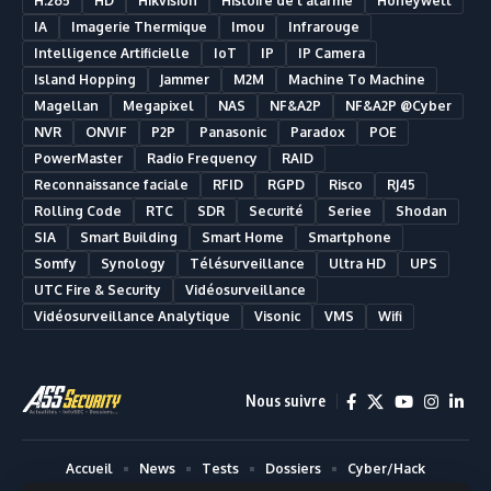
H.265
HD
Hikvision
Histoire de l'alarme
Honeywell
IA
Imagerie Thermique
Imou
Infrarouge
Intelligence Artificielle
IoT
IP
IP Camera
Island Hopping
Jammer
M2M
Machine To Machine
Magellan
Megapixel
NAS
NF&A2P
NF&A2P @Cyber
NVR
ONVIF
P2P
Panasonic
Paradox
POE
PowerMaster
Radio Frequency
RAID
Reconnaissance faciale
RFID
RGPD
Risco
RJ45
Rolling Code
RTC
SDR
Securité
Seriee
Shodan
SIA
Smart Building
Smart Home
Smartphone
Somfy
Synology
Télésurveillance
Ultra HD
UPS
UTC Fire & Security
Vidéosurveillance
Vidéosurveillance Analytique
Visonic
VMS
Wifi
Nous suivre
Accueil
News
Tests
Dossiers
Cyber/Hack