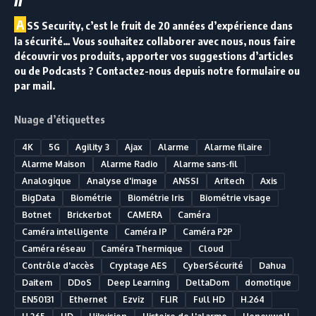
A
SS Security, c’est le fruit de 20 années d’expérience dans
la sécurité… Vous souhaitez collaborer avec nous, nous faire
découvrir vos produits, apporter vos suggestions d’articles
ou de Podcasts ? Contactez-nous depuis notre formulaire ou
par mail.
Nuage d’étiquettes
4K
5G
Agility 3
Ajax
Alarme
Alarme filaire
Alarme Maison
Alarme Radio
Alarme sans-fil
Analogique
Analyse d'image
ANSSI
Aritech
Axis
BigData
Biométrie
Biométrie Iris
Biométrie visage
Botnet
Brickerbot
CAMERA
Caméra
Caméra intelligente
Caméra IP
Caméra P2P
Caméra réseau
Caméra Thermique
Cloud
Contrôle d'accès
Cryptage AES
CyberSécurité
Dahua
Daitem
DDoS
Deep Learning
DeltaDom
domotique
EN50131
Ethernet
Ezviz
FLIR
Full HD
H.264