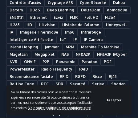
Contrôle d'accès
Cryptage AES
CyberSécurité
Dahua
Daitem
DDoS
Deep Learning
DeltaDom
domotique
EN50131
Ethernet
Ezviz
FLIR
Full HD
H.264
H.265
HD
Hikvision
Histoire de l'alarme
Honeywell
IA
Imagerie Thermique
Imou
Infrarouge
Intelligence Artificielle
IoT
IP
IP Camera
Island Hopping
Jammer
M2M
Machine To Machine
Magellan
Megapixel
NAS
NF&A2P
NF&A2P @Cyber
NVR
ONVIF
P2P
Panasonic
Paradox
POE
PowerMaster
Radio Frequency
RAID
Reconnaissance faciale
RFID
RGPD
Risco
RJ45
Rolling Code
RTC
SDR
Securité
Seriee
Shodan
SIA
Smart Building
Smart Home
Smartphone
Nous utilisons des cookies pour vous garantir la meilleure
expérience sur notre site. Si vous continuez à utiliser ce
Somfy
Synology
Télésurveillance
Ultra HD
UPS
Accepter
dernier, nous considérerons que vous acceptez l'utilisation
UTC Fire & Security
Vidéosurveillance
des cookies.
Voir notre politique de confidentialité
Vidéosurveillance Analytique
Visonic
VMS
Wifi
Nous suivre