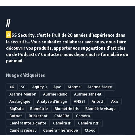
//
A
SS Security, c’est le fruit de 20 années d’expérience dans
la sécurité… Vous souhaitez collaborer avec nous, nous faire
découvrir vos produits, apporter vos suggestions d’articles
ou de Podcasts ? Contactez-nous depuis notre formulaire ou
par mail.
Nuage d’étiquettes
4K
5G
Agility 3
Ajax
Alarme
Alarme filaire
Alarme Maison
Alarme Radio
Alarme sans-fil
Analogique
Analyse d'image
ANSSI
Aritech
Axis
BigData
Biométrie
Biométrie Iris
Biométrie visage
Botnet
Brickerbot
CAMERA
Caméra
Caméra intelligente
Caméra IP
Caméra P2P
Caméra réseau
Caméra Thermique
Cloud