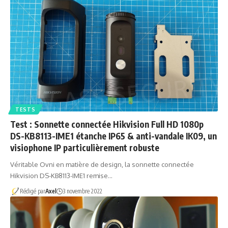
TESTS
Test : Sonnette connectée Hikvision Full HD 1080p
DS-KB8113-IME1 étanche IP65 & anti-vandale IK09, un
visiophone IP particulièrement robuste
Véritable Ovni en matière de design, la sonnette connectée
Hikvision DS-KB8113-IME1 remise…
Rédigé par
Axel
3 novembre 2022