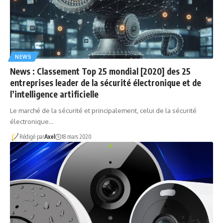
NEWS
News : Classement Top 25 mondial [2020] des 25
entreprises leader de la sécurité électronique et de
l’intelligence artificielle
Le marché de la sécurité et principalement, celui de la sécurité
électronique…
Rédigé par
Axel
18 mars 2020