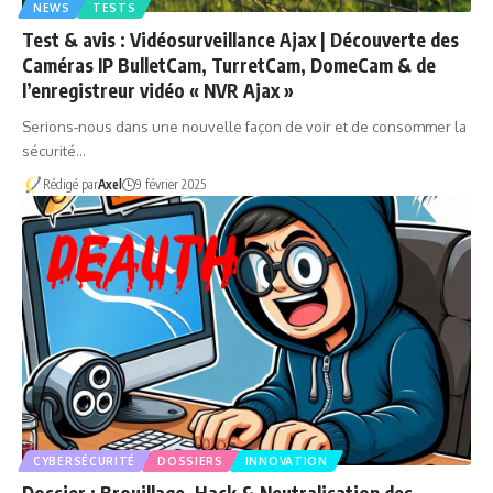
NEWS
TESTS
Test & avis : Vidéosurveillance Ajax | Découverte des
Caméras IP BulletCam, TurretCam, DomeCam & de
l’enregistreur vidéo « NVR Ajax »
Serions-nous dans une nouvelle façon de voir et de consommer la
sécurité…
Rédigé par
Axel
9 février 2025
CYBERSÉCURITÉ
DOSSIERS
INNOVATION