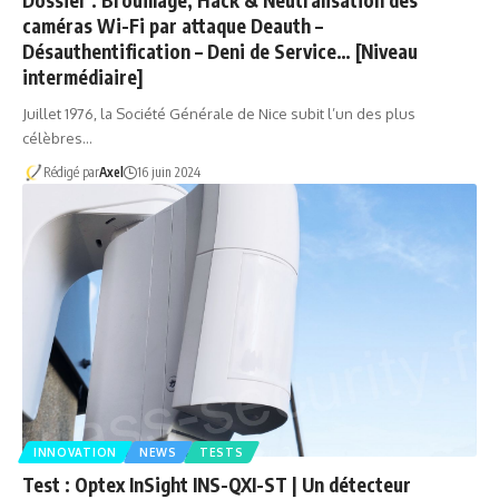
Dossier : Brouillage, Hack & Neutralisation des
caméras Wi-Fi par attaque Deauth –
Désauthentification – Deni de Service… [Niveau
intermédiaire]
Juillet 1976, la Société Générale de Nice subit l’un des plus
célèbres…
Rédigé par
Axel
16 juin 2024
INNOVATION
NEWS
TESTS
Test : Optex InSight INS-QXI-ST | Un détecteur