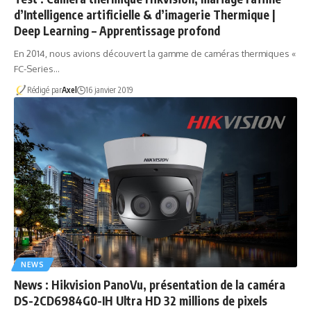
d’Intelligence artificielle & d’imagerie Thermique |
Deep Learning – Apprentissage profond
En 2014, nous avions découvert la gamme de caméras thermiques «
FC-Series…
Rédigé par
Axel
16 janvier 2019
NEWS
News : Hikvision PanoVu, présentation de la caméra
DS-2CD6984G0-IH Ultra HD 32 millions de pixels