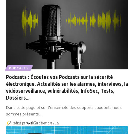
PODCASTS
Podcasts : Écoutez vos Podcasts sur la sécurité
électronique. Actualités sur les alarmes, interviews, la
vidéosurveillance, vulnérabilités, InfoSec, Tests,
Dossiers…
Dans cette page et sur l'ensemble des supports auxquels nous
sommes présents…
Rédigé par
Axel
1 décembre 2022