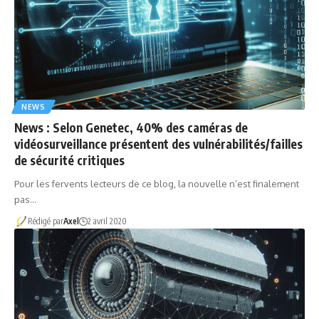
NEWS
News : Selon Genetec, 40% des caméras de
vidéosurveillance présentent des vulnérabilités/failles
de sécurité critiques
Pour les fervents lecteurs de ce blog, la nouvelle n’est finalement
pas…
Rédigé par
Axel
2 avril 2020