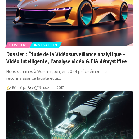
DOSSIERS
INNOVATION
Dossier : Étude de la Vidéosurveillance analytique –
Vidéo intelligente, l’analyse vidéo & l’IA démystifiée
Nous sommes à Washington, en 2054 précisément. La
reconnaissance faciale et la…
Rédigé par
Axel
19 novembre 2017