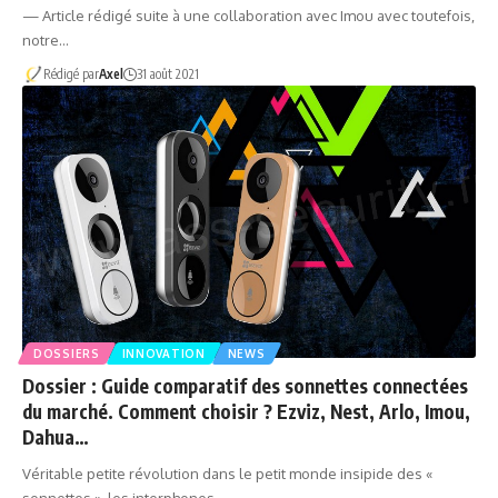
— Article rédigé suite à une collaboration avec Imou avec toutefois,
notre…
Rédigé par
Axel
31 août 2021
DOSSIERS
INNOVATION
NEWS
Dossier : Guide comparatif des sonnettes connectées
du marché. Comment choisir ? Ezviz, Nest, Arlo, Imou,
Dahua…
Véritable petite révolution dans le petit monde insipide des «
sonnettes », les interphones…