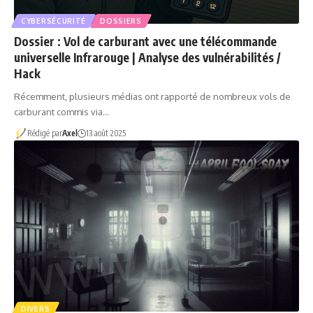
CYBERSÉCURITÉ
DOSSIERS
Dossier : Vol de carburant avec une télécommande
universelle Infrarouge | Analyse des vulnérabilités /
Hack
Récemment, plusieurs médias ont rapporté de nombreux vols de
carburant commis via…
Rédigé par
Axel
13 août 2025
DIVERS