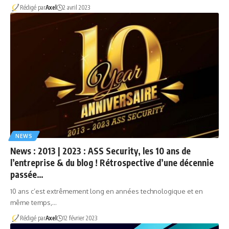
Rédigé par
Axel
2 avril 2023
NEWS
News : 2013 | 2023 : ASS Security, les 10 ans de
l’entreprise & du blog ! Rétrospective d’une décennie
passée…
10 ans c’est extrêmement long en années technologique et en
même temps,…
Rédigé par
Axel
12 février 2023