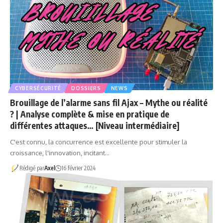
CYBERSÉCURITÉ
DOSSIERS
NEWS
Brouillage de l’alarme sans fil Ajax – Mythe ou réalité
? | Analyse complète & mise en pratique de
différentes attaques… [Niveau intermédiaire]
C'est connu, la concurrence est excellente pour stimuler la
croissance, l'innovation, incitant…
Rédigé par
Axel
16 février 2024