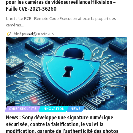
pour les caméras de vidéosurveillance Hikvision –
Faille CVE-2021-36260
Une faille RCE - Remote Code Execution affecte la plupart des
caméras…
Rédigé par
Axel
30 août 2022
CYBERSÉCURITÉ
INNOVATION
NEWS
News : Sony développe une signature numérique
sécurisée, contre la falsification, le vol et la
modification, garante de l’authenticité des photos