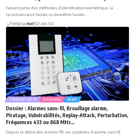
Faisant partie des méthodes d’identification biométrique, la
reconnaissance faciale ou biométrie faciale…
Rédigé par
Axel
21 août 2022
CYBERSÉCURITÉ
DOSSIERS
NEWS
Dossier : Alarmes sans-fil, Brouillage alarme,
Piratage, Vulnérabilités, Replay-Attack, Perturbation,
Fréquences 433 ou 868 MHz…
Depuis le début des années 90, les systèmes d’alarme sans-fil