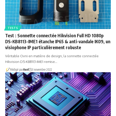
TESTS
Test : Sonnette connectée Hikvision Full HD 1080p
DS-KB8113-IME1 étanche IP65 & anti-vandale IK09, un
visiophone IP particulièrement robuste
Véritable Ovni en matière de design, la sonnette connectée
Hikvision DS-KB8113-IME1 remise…
Rédigé par
Axel
3 novembre 2022