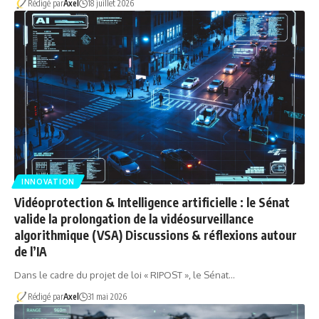
Rédigé par
Axel
18 juillet 2026
INNOVATION
Vidéoprotection & Intelligence artificielle : le Sénat
valide la prolongation de la vidéosurveillance
algorithmique (VSA) Discussions & réflexions autour
de l’IA
Dans le cadre du projet de loi « RIPOST », le Sénat…
Rédigé par
Axel
31 mai 2026