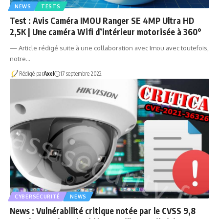
NEWS
TESTS
Test : Avis Caméra IMOU Ranger SE 4MP Ultra HD
2,5K | Une caméra Wifi d’intérieur motorisée à 360°
— Article rédigé suite à une collaboration avec Imou avec toutefois,
notre…
Rédigé par
Axel
17 septembre 2022
CYBERSÉCURITÉ
NEWS
News : Vulnérabilité critique notée par le CVSS 9,8