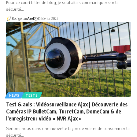
Pour ce court billet de blog, je souhaitais communiquer sur la
sécurité…
Rédigé par
Axel
15 février 2025
NEWS
TESTS
Test & avis : Vidéosurveillance Ajax | Découverte des
Caméras IP BulletCam, TurretCam, DomeCam & de
l’enregistreur vidéo « NVR Ajax »
Serions-nous dans une nouvelle façon de voir et de consommer la
sécurité…