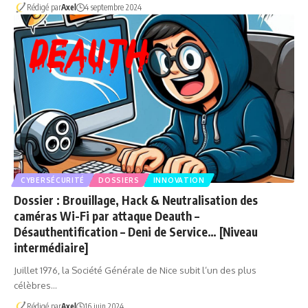
Rédigé par
Axel
4 septembre 2024
CYBERSÉCURITÉ
DOSSIERS
INNOVATION
Dossier : Brouillage, Hack & Neutralisation des
caméras Wi-Fi par attaque Deauth –
Désauthentification – Deni de Service… [Niveau
intermédiaire]
Juillet 1976, la Société Générale de Nice subit l’un des plus
célèbres…
Rédigé par
Axel
16 juin 2024