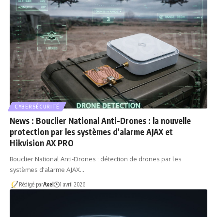
CYBERSÉCURITÉ
News : Bouclier National Anti-Drones : la nouvelle
protection par les systèmes d’alarme AJAX et
Hikvision AX PRO
Bouclier National Anti-Drones : détection de drones par les
systèmes d'alarme AJAX…
Rédigé par
Axel
1 avril 2026