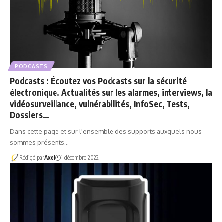
PODCASTS
Podcasts : Écoutez vos Podcasts sur la sécurité
électronique. Actualités sur les alarmes, interviews, la
vidéosurveillance, vulnérabilités, InfoSec, Tests,
Dossiers…
Dans cette page et sur l'ensemble des supports auxquels nous
sommes présents…
Rédigé par
Axel
1 décembre 2022