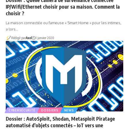
Dossier : Quelle caméra de surveillance connectée
IP/Wifi/Ethernet choisir pour sa maison. Comment la
choisir ?
La maison connectée ou fameuse « Smart Home » pour les intimes,
a lors…
Rédigé par
Axel
1 janvier 2020
CYBERSÉCURITÉ
DOSSIERS
NEWS
Dossier : AutoSploit, Shodan, Metasploit Piratage
automatisé d’objets connectés – IoT vers une