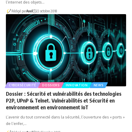
l’internet des objets…
Rédigé par
Axel
22 octobre 2018
CYBERSÉCURITÉ
DOSSIERS
INNOVATION
NEWS
Dossier : Sécurité et vulnérabilités des technologies
P2P, UPnP & Telnet. Vulnérabilités et Sécurité en
environnement en environnement IoT
L’avenir du tout connecté dans la sécurité, l’ouverture des « ports »
de l’enfer,…