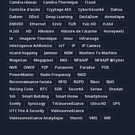
Caméra réseau
Caméra Thermique
Cloud
Contrôle d'accès
Cryptage AES
CyberSécurité
Dahua
Daitem
DDoS
Deep Learning
DeltaDom
domotique
EN50131
Ethernet
Ezviz
FLIR
Full HD
H.264
H.265
HD
Hikvision
Histoire de l'alarme
Honeywell
IA
Imagerie Thermique
Imou
Infrarouge
Intelligence Artificielle
IoT
IP
IP Camera
Island Hopping
Jammer
M2M
Machine To Machine
Magellan
Megapixel
NAS
NF&A2P
NF&A2P @Cyber
NVR
ONVIF
P2P
Panasonic
Paradox
POE
PowerMaster
Radio Frequency
RAID
Reconnaissance faciale
RFID
RGPD
Risco
RJ45
Rolling Code
RTC
SDR
Securité
Seriee
Shodan
SIA
Smart Building
Smart Home
Smartphone
Somfy
Synology
Télésurveillance
Ultra HD
UPS
UTC Fire & Security
Vidéosurveillance
Vidéosurveillance Analytique
Visonic
VMS
Wifi