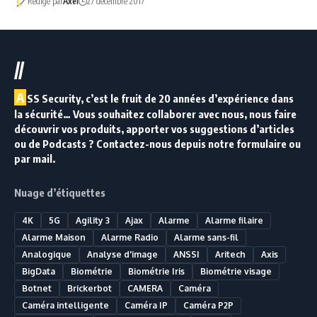
Rédigé par
Axel
27 décembre 2017
//
A
SS Security, c’est le fruit de 20 années d’expérience dans
la sécurité… Vous souhaitez collaborer avec nous, nous faire
découvrir vos produits, apporter vos suggestions d’articles
ou de Podcasts ? Contactez-nous depuis notre formulaire ou
par mail.
Nuage d’étiquettes
4K
5G
Agility 3
Ajax
Alarme
Alarme filaire
Alarme Maison
Alarme Radio
Alarme sans-fil
Analogique
Analyse d'image
ANSSI
Aritech
Axis
BigData
Biométrie
Biométrie Iris
Biométrie visage
Botnet
Brickerbot
CAMERA
Caméra
Caméra intelligente
Caméra IP
Caméra P2P