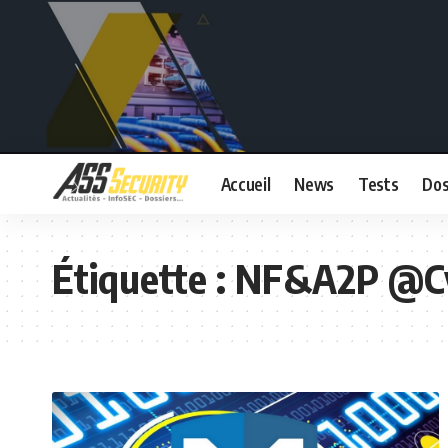
Accueil
News
Tests
Dos
Étiquette :
NF&A2P @C