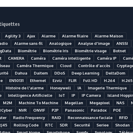
tiquettes
Agility 3
Ajax
Alarme
Alarme filaire
Alarme Maison
adio
Alarme sans-fil
Analogique
Analyse d'image
ANSSI
igData
Biométrie
Biométrie Iris
Biométrie visage
Botnet
t
CAMERA
Caméra
Caméra intelligente
Caméra IP
Camé
éseau
Caméra Thermique
Cloud
Contrôle d'accès
Cryptag
rité
Dahua
Daitem
DDoS
Deep Learning
DeltaDom
ue
EN50131
Ethernet
Ezviz
FLIR
Full HD
H.264
H.265
Histoire de l'alarme
Honeywell
IA
Imagerie Thermique
e
Intelligence Artificielle
IoT
IP
IP Camera
Island Hoppi
M2M
Machine To Machine
Magellan
Megapixel
NAS
@Cyber
NVR
ONVIF
P2P
Panasonic
Paradox
POE
ter
Radio Frequency
RAID
Reconnaissance faciale
RFID
RJ45
Rolling Code
RTC
SDR
Securité
Seriee
Shodan
lding
Smart Home
Smartphone
Somfy
Synology
Télésur