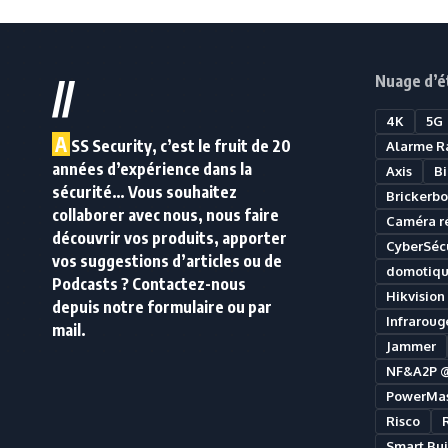
Nuage d’é
//
4K
5G
A
SS Security, c’est le fruit de 20
Alarme R
années d’expérience dans la
Axis
B
sécurité… Vous souhaitez
Brickerbo
collaborer avec nous, nous faire
Caméra r
découvrir vos produits, apporter
CyberSécu
vos suggestions d’articles ou de
domotiq
Podcasts ? Contactez-nous
Hikvision
depuis notre formulaire ou par
Infraroug
mail.
Jammer
NF&A2P 
PowerMas
Risco
Smart Bui