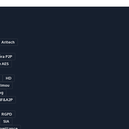
Aritech
ra P2P
e AES
HD
Imou
ng
NF&A2P
RGPD
SIA
veillance