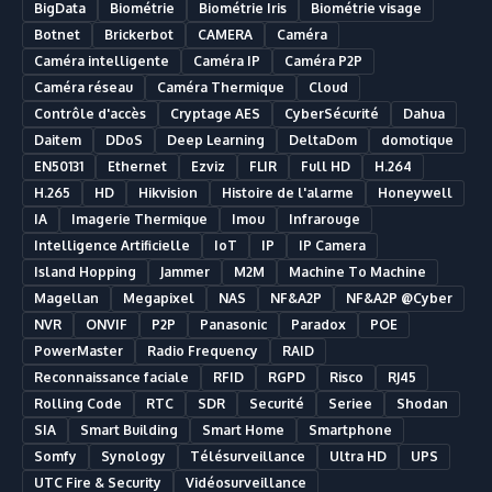
BigData
Biométrie
Biométrie Iris
Biométrie visage
Botnet
Brickerbot
CAMERA
Caméra
Caméra intelligente
Caméra IP
Caméra P2P
Caméra réseau
Caméra Thermique
Cloud
Contrôle d'accès
Cryptage AES
CyberSécurité
Dahua
Daitem
DDoS
Deep Learning
DeltaDom
domotique
EN50131
Ethernet
Ezviz
FLIR
Full HD
H.264
H.265
HD
Hikvision
Histoire de l'alarme
Honeywell
IA
Imagerie Thermique
Imou
Infrarouge
Intelligence Artificielle
IoT
IP
IP Camera
Island Hopping
Jammer
M2M
Machine To Machine
Magellan
Megapixel
NAS
NF&A2P
NF&A2P @Cyber
NVR
ONVIF
P2P
Panasonic
Paradox
POE
PowerMaster
Radio Frequency
RAID
Reconnaissance faciale
RFID
RGPD
Risco
RJ45
Rolling Code
RTC
SDR
Securité
Seriee
Shodan
SIA
Smart Building
Smart Home
Smartphone
Somfy
Synology
Télésurveillance
Ultra HD
UPS
UTC Fire & Security
Vidéosurveillance