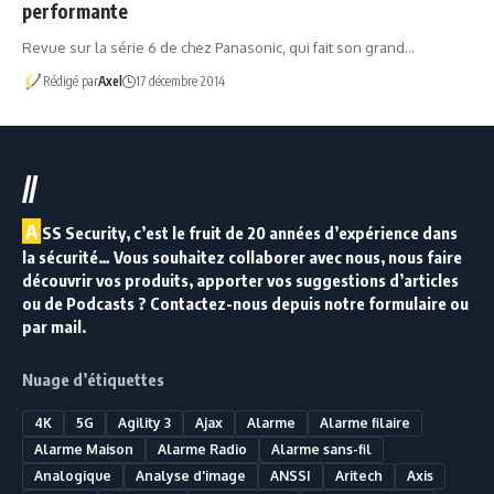
performante
Revue sur la série 6 de chez Panasonic, qui fait son grand…
Rédigé par
Axel
17 décembre 2014
//
A
SS Security, c’est le fruit de 20 années d’expérience dans
la sécurité… Vous souhaitez collaborer avec nous, nous faire
découvrir vos produits, apporter vos suggestions d’articles
ou de Podcasts ? Contactez-nous depuis notre formulaire ou
par mail.
Nuage d’étiquettes
4K
5G
Agility 3
Ajax
Alarme
Alarme filaire
Alarme Maison
Alarme Radio
Alarme sans-fil
Analogique
Analyse d'image
ANSSI
Aritech
Axis