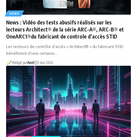
NEWS
News : Vidéo des tests abusifs réalisés sur les
lecteurs Architect® de la série ARC-A®, ARC-B® et
OneARC1®du fabricant de controle d’accès STID
Les lecteurs de contrôle d’accès « Architect® » du fabricant STID
bénéficient d’une certaine…
Rédigé par
Axel
1 mai 2020