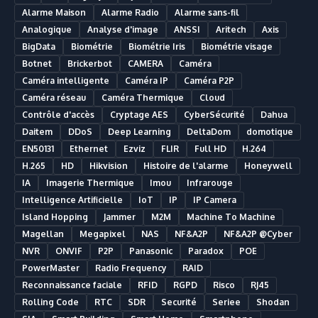
Alarme Maison
Alarme Radio
Alarme sans-fil
Analogique
Analyse d'image
ANSSI
Aritech
Axis
BigData
Biométrie
Biométrie Iris
Biométrie visage
Botnet
Brickerbot
CAMERA
Caméra
Caméra intelligente
Caméra IP
Caméra P2P
Caméra réseau
Caméra Thermique
Cloud
Contrôle d'accès
Cryptage AES
CyberSécurité
Dahua
Daitem
DDoS
Deep Learning
DeltaDom
domotique
EN50131
Ethernet
Ezviz
FLIR
Full HD
H.264
H.265
HD
Hikvision
Histoire de l'alarme
Honeywell
IA
Imagerie Thermique
Imou
Infrarouge
Intelligence Artificielle
IoT
IP
IP Camera
Island Hopping
Jammer
M2M
Machine To Machine
Magellan
Megapixel
NAS
NF&A2P
NF&A2P @Cyber
NVR
ONVIF
P2P
Panasonic
Paradox
POE
PowerMaster
Radio Frequency
RAID
Reconnaissance faciale
RFID
RGPD
Risco
RJ45
Rolling Code
RTC
SDR
Securité
Seriee
Shodan