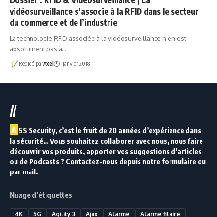
Dossier : RFID & Vidéosurveillance | La
vidéosurveillance s’associe à la RFID dans le secteur
du commerce et de l’industrie
La technologie RFID associée à la vidéosurveillance n’en est
absolument pas à…
Rédigé par
Axel
1 janvier 2018
//
A
SS Security, c’est le fruit de 20 années d’expérience dans
la sécurité… Vous souhaitez collaborer avec nous, nous faire
découvrir vos produits, apporter vos suggestions d’articles
ou de Podcasts ? Contactez-nous depuis notre formulaire ou
par mail.
Nuage d’étiquettes
4K
5G
Agility 3
Ajax
Alarme
Alarme filaire