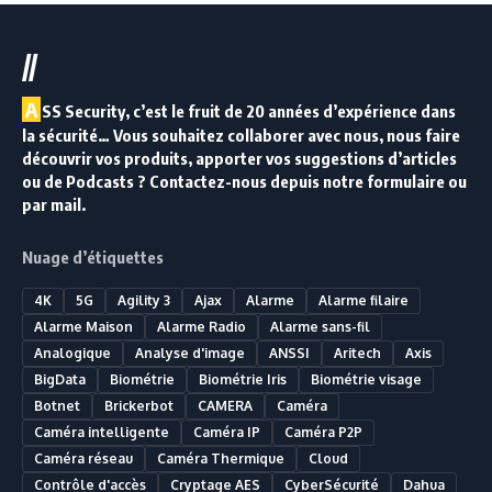
//
A
SS Security, c’est le fruit de 20 années d’expérience dans
la sécurité… Vous souhaitez collaborer avec nous, nous faire
découvrir vos produits, apporter vos suggestions d’articles
ou de Podcasts ? Contactez-nous depuis notre formulaire ou
par mail.
Nuage d’étiquettes
4K
5G
Agility 3
Ajax
Alarme
Alarme filaire
Alarme Maison
Alarme Radio
Alarme sans-fil
Analogique
Analyse d'image
ANSSI
Aritech
Axis
BigData
Biométrie
Biométrie Iris
Biométrie visage
Botnet
Brickerbot
CAMERA
Caméra
Caméra intelligente
Caméra IP
Caméra P2P
Caméra réseau
Caméra Thermique
Cloud
Contrôle d'accès
Cryptage AES
CyberSécurité
Dahua