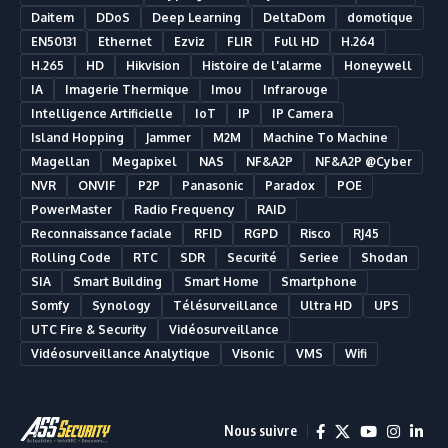
Daitem
DDoS
Deep Learning
DeltaDom
domotique
EN50131
Ethernet
Ezviz
FLIR
Full HD
H.264
H.265
HD
Hikvision
Histoire de l'alarme
Honeywell
IA
Imagerie Thermique
Imou
Infrarouge
Intelligence Artificielle
IoT
IP
IP Camera
Island Hopping
Jammer
M2M
Machine To Machine
Magellan
Megapixel
NAS
NF&A2P
NF&A2P @Cyber
NVR
ONVIF
P2P
Panasonic
Paradox
POE
PowerMaster
Radio Frequency
RAID
Reconnaissance faciale
RFID
RGPD
Risco
RJ45
Rolling Code
RTC
SDR
Securité
Seriee
Shodan
SIA
Smart Building
Smart Home
Smartphone
Somfy
Synology
Télésurveillance
Ultra HD
UPS
UTC Fire & Security
Vidéosurveillance
Vidéosurveillance Analytique
Visonic
VMS
Wifi
Nous suivre