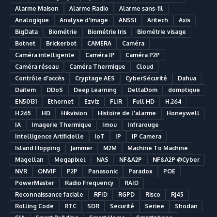
Alarme Maison
Alarme Radio
Alarme sans-fil
Analogique
Analyse d'image
ANSSI
Aritech
Axis
BigData
Biométrie
Biométrie Iris
Biométrie visage
Botnet
Brickerbot
CAMERA
Caméra
Caméra intelligente
Caméra IP
Caméra P2P
Caméra réseau
Caméra Thermique
Cloud
Contrôle d'accès
Cryptage AES
CyberSécurité
Dahua
Daitem
DDoS
Deep Learning
DeltaDom
domotique
EN50131
Ethernet
Ezviz
FLIR
Full HD
H.264
H.265
HD
Hikvision
Histoire de l'alarme
Honeywell
IA
Imagerie Thermique
Imou
Infrarouge
Intelligence Artificielle
IoT
IP
IP Camera
Island Hopping
Jammer
M2M
Machine To Machine
Magellan
Megapixel
NAS
NF&A2P
NF&A2P @Cyber
NVR
ONVIF
P2P
Panasonic
Paradox
POE
PowerMaster
Radio Frequency
RAID
Reconnaissance faciale
RFID
RGPD
Risco
RJ45
Rolling Code
RTC
SDR
Securité
Seriee
Shodan