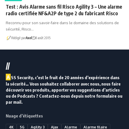
Test : Avis Alarme sans fil Risco Agility 3 – Une alarme
radio certifiée NF&A2P de type 2 du fabricant Risco
Reconnu pour son savoir-faire dans le domaine des solutions de
sécurité, Risco…
Rédigé par
Axel
8 août 2015
//
A
SS Security, c’est le fruit de 20 années d’expérience dans
la sécurité… Vous souhaitez collaborer avec nous, nous faire
découvrir vos produits, apporter vos suggestions d’articles
ou de Podcasts ? Contactez-nous depuis notre formulaire ou
par mail.
Nuage d’étiquettes
4K
5G
Agility 3
Ajax
Alarme
Alarme filaire