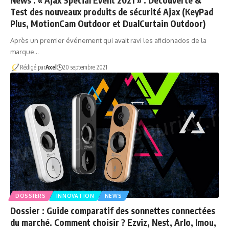
News : « Ajax Special Event 2021 » : Découverte &
Test des nouveaux produits de sécurité Ajax (KeyPad
Plus, MotionCam Outdoor et DualCurtain Outdoor)
Après un premier événement qui avait ravi les aficionados de la
marque…
Rédigé par
Axel
20 septembre 2021
DOSSIERS
INNOVATION
NEWS
Dossier : Guide comparatif des sonnettes connectées
du marché. Comment choisir ? Ezviz, Nest, Arlo, Imou,