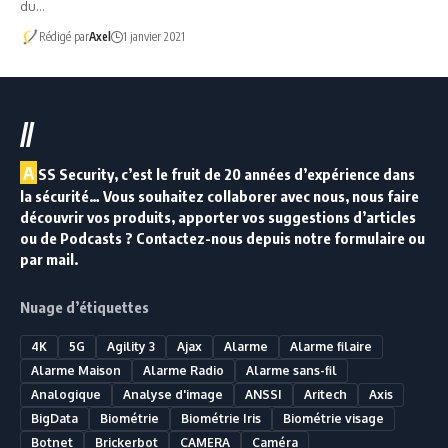
du…
Rédigé par
Axel
1 janvier 2021
//
A
SS Security, c’est le fruit de 20 années d’expérience dans
la sécurité… Vous souhaitez collaborer avec nous, nous faire
découvrir vos produits, apporter vos suggestions d’articles
ou de Podcasts ? Contactez-nous depuis notre formulaire ou
par mail.
Nuage d’étiquettes
4K
5G
Agility 3
Ajax
Alarme
Alarme filaire
Alarme Maison
Alarme Radio
Alarme sans-fil
Analogique
Analyse d'image
ANSSI
Aritech
Axis
BigData
Biométrie
Biométrie Iris
Biométrie visage
Botnet
Brickerbot
CAMERA
Caméra