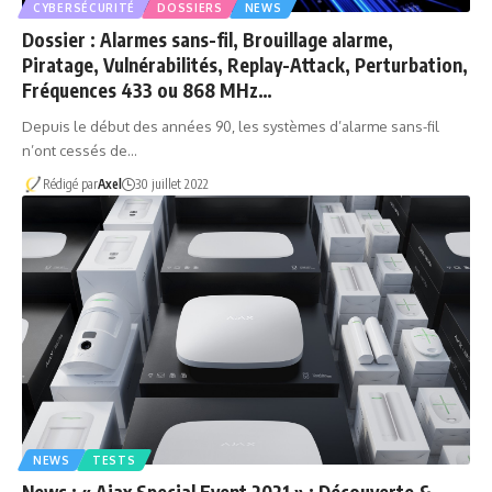
CYBERSÉCURITÉ
DOSSIERS
NEWS
Dossier : Alarmes sans-fil, Brouillage alarme,
Piratage, Vulnérabilités, Replay-Attack, Perturbation,
Fréquences 433 ou 868 MHz…
Depuis le début des années 90, les systèmes d’alarme sans-fil
n’ont cessés de…
Rédigé par
Axel
30 juillet 2022
NEWS
TESTS