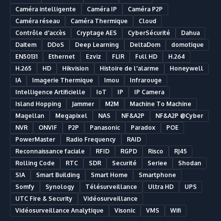
Caméra intelligente
Caméra IP
Caméra P2P
Caméra réseau
Caméra Thermique
Cloud
Contrôle d'accès
Cryptage AES
CyberSécurité
Dahua
Daitem
DDoS
Deep Learning
DeltaDom
domotique
EN50131
Ethernet
Ezviz
FLIR
Full HD
H.264
H.265
HD
Hikvision
Histoire de l'alarme
Honeywell
IA
Imagerie Thermique
Imou
Infrarouge
Intelligence Artificielle
IoT
IP
IP Camera
Island Hopping
Jammer
M2M
Machine To Machine
Magellan
Megapixel
NAS
NF&A2P
NF&A2P @Cyber
NVR
ONVIF
P2P
Panasonic
Paradox
POE
PowerMaster
Radio Frequency
RAID
Reconnaissance faciale
RFID
RGPD
Risco
RJ45
Rolling Code
RTC
SDR
Securité
Seriee
Shodan
SIA
Smart Building
Smart Home
Smartphone
Somfy
Synology
Télésurveillance
Ultra HD
UPS
UTC Fire & Security
Vidéosurveillance
Vidéosurveillance Analytique
Visonic
VMS
Wifi