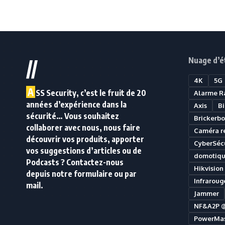
Nuage d’é
//
4K
5G
A
SS Security, c’est le fruit de 20
Alarme R
années d’expérience dans la
Axis
B
sécurité… Vous souhaitez
Brickerbo
collaborer avec nous, nous faire
Caméra r
découvrir vos produits, apporter
CyberSécu
vos suggestions d’articles ou de
domotiq
Podcasts ? Contactez-nous
Hikvision
depuis notre formulaire ou par
Infraroug
mail.
Jammer
NF&A2P 
PowerMas