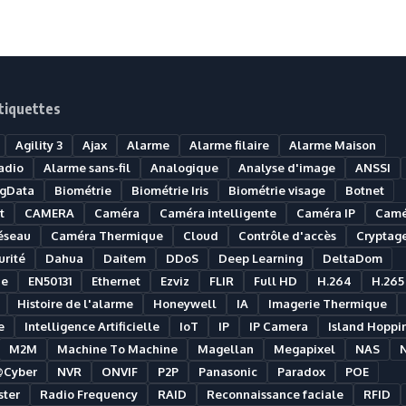
tiquettes
Agility 3
Ajax
Alarme
Alarme filaire
Alarme Maison
adio
Alarme sans-fil
Analogique
Analyse d'image
ANSSI
igData
Biométrie
Biométrie Iris
Biométrie visage
Botnet
t
CAMERA
Caméra
Caméra intelligente
Caméra IP
Camé
éseau
Caméra Thermique
Cloud
Contrôle d'accès
Cryptag
rité
Dahua
Daitem
DDoS
Deep Learning
DeltaDom
ue
EN50131
Ethernet
Ezviz
FLIR
Full HD
H.264
H.265
Histoire de l'alarme
Honeywell
IA
Imagerie Thermique
e
Intelligence Artificielle
IoT
IP
IP Camera
Island Hoppi
M2M
Machine To Machine
Magellan
Megapixel
NAS
@Cyber
NVR
ONVIF
P2P
Panasonic
Paradox
POE
ter
Radio Frequency
RAID
Reconnaissance faciale
RFID