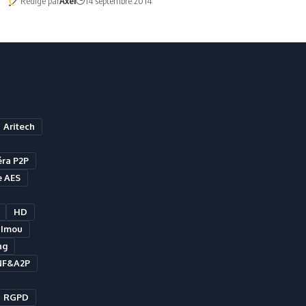
Rédigé par
Axel
14 septembre 2014
Aritech
ra P2P
e AES
HD
Imou
ng
NF&A2P
RGPD