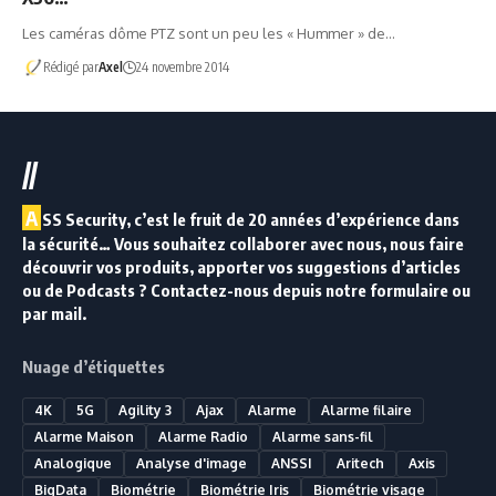
Les caméras dôme PTZ sont un peu les « Hummer » de…
Rédigé par
Axel
24 novembre 2014
//
A
SS Security, c’est le fruit de 20 années d’expérience dans
la sécurité… Vous souhaitez collaborer avec nous, nous faire
découvrir vos produits, apporter vos suggestions d’articles
ou de Podcasts ? Contactez-nous depuis notre formulaire ou
par mail.
Nuage d’étiquettes
4K
5G
Agility 3
Ajax
Alarme
Alarme filaire
Alarme Maison
Alarme Radio
Alarme sans-fil
Analogique
Analyse d'image
ANSSI
Aritech
Axis
BigData
Biométrie
Biométrie Iris
Biométrie visage