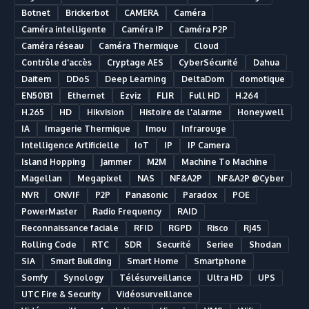
Botnet
Brickerbot
CAMERA
Caméra
Caméra intelligente
Caméra IP
Caméra P2P
Caméra réseau
Caméra Thermique
Cloud
Contrôle d'accès
Cryptage AES
CyberSécurité
Dahua
Daitem
DDoS
Deep Learning
DeltaDom
domotique
EN50131
Ethernet
Ezviz
FLIR
Full HD
H.264
H.265
HD
Hikvision
Histoire de l'alarme
Honeywell
IA
Imagerie Thermique
Imou
Infrarouge
Intelligence Artificielle
IoT
IP
IP Camera
Island Hopping
Jammer
M2M
Machine To Machine
Magellan
Megapixel
NAS
NF&A2P
NF&A2P @Cyber
NVR
ONVIF
P2P
Panasonic
Paradox
POE
PowerMaster
Radio Frequency
RAID
Reconnaissance faciale
RFID
RGPD
Risco
RJ45
Rolling Code
RTC
SDR
Securité
Seriee
Shodan
SIA
Smart Building
Smart Home
Smartphone
Somfy
Synology
Télésurveillance
Ultra HD
UPS
UTC Fire & Security
Vidéosurveillance