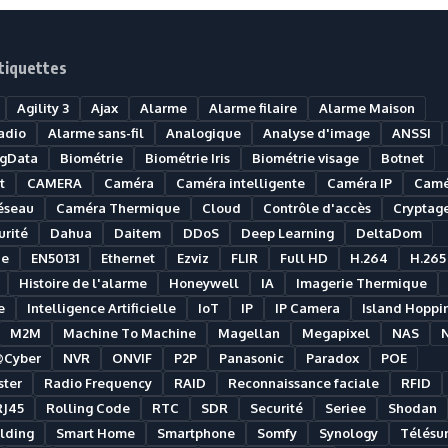
tiquettes
Agility 3
Ajax
Alarme
Alarme filaire
Alarme Maison
adio
Alarme sans-fil
Analogique
Analyse d'image
ANSSI
igData
Biométrie
Biométrie Iris
Biométrie visage
Botnet
t
CAMERA
Caméra
Caméra intelligente
Caméra IP
Camé
éseau
Caméra Thermique
Cloud
Contrôle d'accès
Cryptag
rité
Dahua
Daitem
DDoS
Deep Learning
DeltaDom
ue
EN50131
Ethernet
Ezviz
FLIR
Full HD
H.264
H.265
Histoire de l'alarme
Honeywell
IA
Imagerie Thermique
e
Intelligence Artificielle
IoT
IP
IP Camera
Island Hoppi
M2M
Machine To Machine
Magellan
Megapixel
NAS
@Cyber
NVR
ONVIF
P2P
Panasonic
Paradox
POE
ter
Radio Frequency
RAID
Reconnaissance faciale
RFID
RJ45
Rolling Code
RTC
SDR
Securité
Seriee
Shodan
lding
Smart Home
Smartphone
Somfy
Synology
Télésur