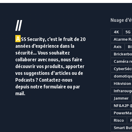
Nuage d’é
//
4K
5G
A
SS Security, c’est le fruit de 20
Alarme R
années d’expérience dans la
Axis
B
sécurité… Vous souhaitez
Brickerbo
collaborer avec nous, nous faire
Caméra r
découvrir vos produits, apporter
CyberSécu
vos suggestions d’articles ou de
domotiq
Podcasts ? Contactez-nous
Hikvision
depuis notre formulaire ou par
Infraroug
mail.
Jammer
NF&A2P 
PowerMas
Risco
Smart Bui