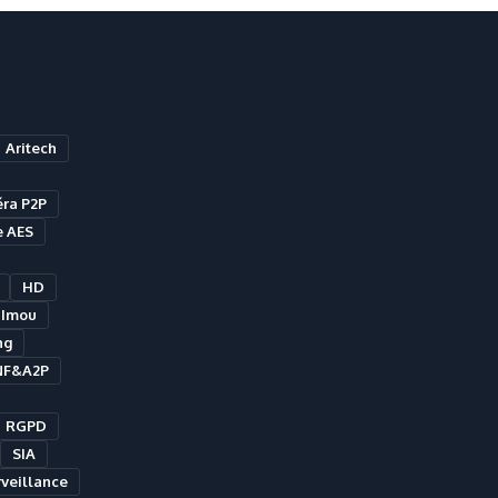
Aritech
ra P2P
e AES
HD
Imou
ng
NF&A2P
RGPD
SIA
veillance