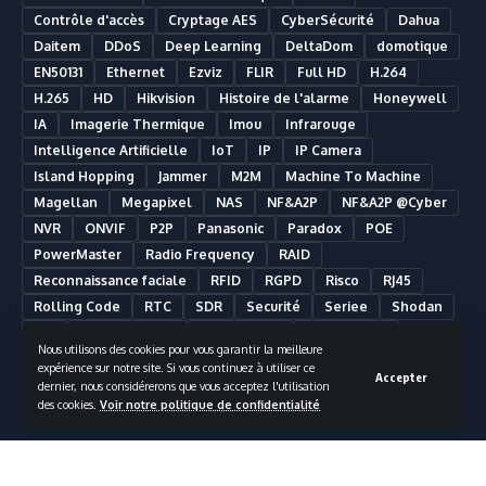
Contrôle d'accès
Cryptage AES
CyberSécurité
Dahua
Daitem
DDoS
Deep Learning
DeltaDom
domotique
EN50131
Ethernet
Ezviz
FLIR
Full HD
H.264
H.265
HD
Hikvision
Histoire de l'alarme
Honeywell
IA
Imagerie Thermique
Imou
Infrarouge
Intelligence Artificielle
IoT
IP
IP Camera
Island Hopping
Jammer
M2M
Machine To Machine
Magellan
Megapixel
NAS
NF&A2P
NF&A2P @Cyber
NVR
ONVIF
P2P
Panasonic
Paradox
POE
PowerMaster
Radio Frequency
RAID
Reconnaissance faciale
RFID
RGPD
Risco
RJ45
Rolling Code
RTC
SDR
Securité
Seriee
Shodan
SIA
Smart Building
Smart Home
Smartphone
Nous utilisons des cookies pour vous garantir la meilleure
Somfy
Synology
Télésurveillance
Ultra HD
UPS
expérience sur notre site. Si vous continuez à utiliser ce
Accepter
UTC Fire & Security
Vidéosurveillance
dernier, nous considérerons que vous acceptez l'utilisation
des cookies.
Voir notre politique de confidentialité
Vidéosurveillance Analytique
Visonic
VMS
Wifi