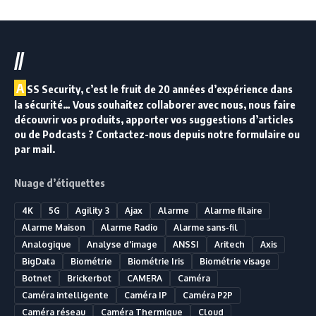
//
A
SS Security, c’est le fruit de 20 années d’expérience dans
la sécurité… Vous souhaitez collaborer avec nous, nous faire
découvrir vos produits, apporter vos suggestions d’articles
ou de Podcasts ? Contactez-nous depuis notre formulaire ou
par mail.
Nuage d’étiquettes
4K
5G
Agility 3
Ajax
Alarme
Alarme filaire
Alarme Maison
Alarme Radio
Alarme sans-fil
Analogique
Analyse d'image
ANSSI
Aritech
Axis
BigData
Biométrie
Biométrie Iris
Biométrie visage
Botnet
Brickerbot
CAMERA
Caméra
Caméra intelligente
Caméra IP
Caméra P2P
Caméra réseau
Caméra Thermique
Cloud