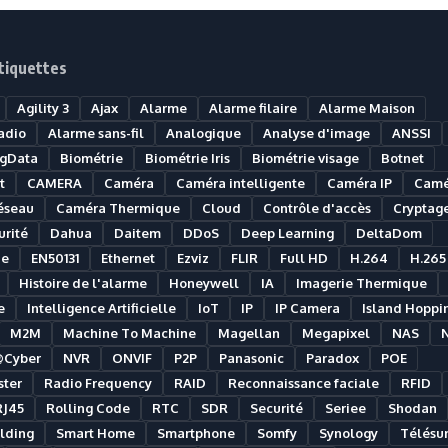
tiquettes
Agility 3
Ajax
Alarme
Alarme filaire
Alarme Maison
adio
Alarme sans-fil
Analogique
Analyse d'image
ANSSI
igData
Biométrie
Biométrie Iris
Biométrie visage
Botnet
t
CAMERA
Caméra
Caméra intelligente
Caméra IP
Camé
éseau
Caméra Thermique
Cloud
Contrôle d'accès
Cryptag
rité
Dahua
Daitem
DDoS
Deep Learning
DeltaDom
ue
EN50131
Ethernet
Ezviz
FLIR
Full HD
H.264
H.265
Histoire de l'alarme
Honeywell
IA
Imagerie Thermique
e
Intelligence Artificielle
IoT
IP
IP Camera
Island Hoppi
M2M
Machine To Machine
Magellan
Megapixel
NAS
@Cyber
NVR
ONVIF
P2P
Panasonic
Paradox
POE
ter
Radio Frequency
RAID
Reconnaissance faciale
RFID
RJ45
Rolling Code
RTC
SDR
Securité
Seriee
Shodan
lding
Smart Home
Smartphone
Somfy
Synology
Télésur