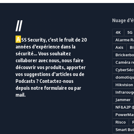
Nuage d’é
//
4K
5G
A
SS Security, c’est le fruit de 20
Alarme R
années d’expérience dans la
Axis
B
sécurité… Vous souhaitez
Brickerbo
collaborer avec nous, nous faire
Caméra r
découvrir vos produits, apporter
CyberSécu
vos suggestions d’articles ou de
domotiq
Podcasts ? Contactez-nous
Hikvision
depuis notre formulaire ou par
Infraroug
mail.
Jammer
NF&A2P 
PowerMas
Risco
Smart Bui