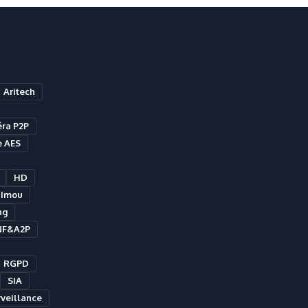
Aritech
ra P2P
e AES
HD
Imou
ng
NF&A2P
RGPD
SIA
veillance