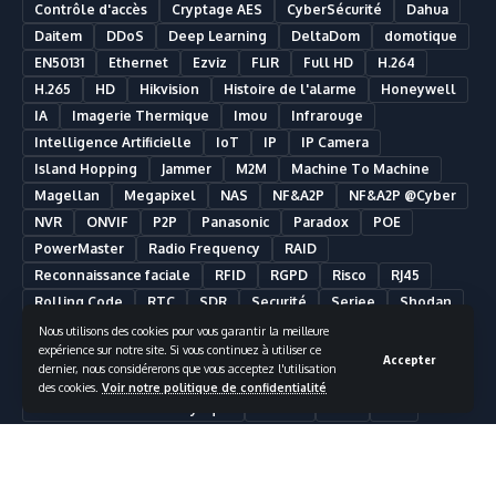
Contrôle d'accès
Cryptage AES
CyberSécurité
Dahua
Daitem
DDoS
Deep Learning
DeltaDom
domotique
EN50131
Ethernet
Ezviz
FLIR
Full HD
H.264
H.265
HD
Hikvision
Histoire de l'alarme
Honeywell
IA
Imagerie Thermique
Imou
Infrarouge
Intelligence Artificielle
IoT
IP
IP Camera
Island Hopping
Jammer
M2M
Machine To Machine
Magellan
Megapixel
NAS
NF&A2P
NF&A2P @Cyber
NVR
ONVIF
P2P
Panasonic
Paradox
POE
PowerMaster
Radio Frequency
RAID
Reconnaissance faciale
RFID
RGPD
Risco
RJ45
Rolling Code
RTC
SDR
Securité
Seriee
Shodan
SIA
Smart Building
Smart Home
Smartphone
Nous utilisons des cookies pour vous garantir la meilleure
expérience sur notre site. Si vous continuez à utiliser ce
Somfy
Synology
Télésurveillance
Ultra HD
UPS
Accepter
dernier, nous considérerons que vous acceptez l'utilisation
UTC Fire & Security
Vidéosurveillance
des cookies.
Voir notre politique de confidentialité
Vidéosurveillance Analytique
Visonic
VMS
Wifi
Nous suivre