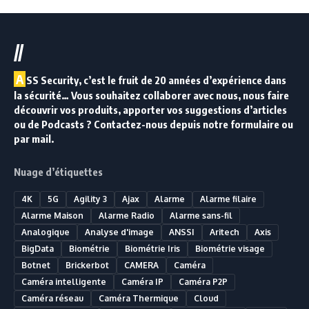
//
A
SS Security, c’est le fruit de 20 années d’expérience dans
la sécurité… Vous souhaitez collaborer avec nous, nous faire
découvrir vos produits, apporter vos suggestions d’articles
ou de Podcasts ? Contactez-nous depuis notre formulaire ou
par mail.
Nuage d’étiquettes
4K
5G
Agility 3
Ajax
Alarme
Alarme filaire
Alarme Maison
Alarme Radio
Alarme sans-fil
Analogique
Analyse d'image
ANSSI
Aritech
Axis
BigData
Biométrie
Biométrie Iris
Biométrie visage
Botnet
Brickerbot
CAMERA
Caméra
Caméra intelligente
Caméra IP
Caméra P2P
Caméra réseau
Caméra Thermique
Cloud