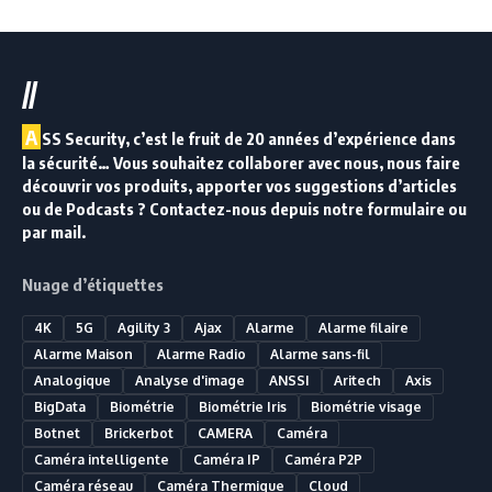
//
A
SS Security, c’est le fruit de 20 années d’expérience dans
la sécurité… Vous souhaitez collaborer avec nous, nous faire
découvrir vos produits, apporter vos suggestions d’articles
ou de Podcasts ? Contactez-nous depuis notre formulaire ou
par mail.
Nuage d’étiquettes
4K
5G
Agility 3
Ajax
Alarme
Alarme filaire
Alarme Maison
Alarme Radio
Alarme sans-fil
Analogique
Analyse d'image
ANSSI
Aritech
Axis
BigData
Biométrie
Biométrie Iris
Biométrie visage
Botnet
Brickerbot
CAMERA
Caméra
Caméra intelligente
Caméra IP
Caméra P2P
Caméra réseau
Caméra Thermique
Cloud