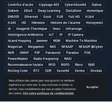
Contrôle d'accès
Cryptage AES
CyberSécurité
Dahua
Daitem
DDoS
Deep Learning
DeltaDom
domotique
EN50131
Ethernet
Ezviz
FLIR
Full HD
H.264
H.265
HD
Hikvision
Histoire de l'alarme
Honeywell
IA
Imagerie Thermique
Imou
Infrarouge
Intelligence Artificielle
IoT
IP
IP Camera
Island Hopping
Jammer
M2M
Machine To Machine
Magellan
Megapixel
NAS
NF&A2P
NF&A2P @Cyber
NVR
ONVIF
P2P
Panasonic
Paradox
POE
PowerMaster
Radio Frequency
RAID
Reconnaissance faciale
RFID
RGPD
Risco
RJ45
Rolling Code
RTC
SDR
Securité
Seriee
Shodan
SIA
Smart Building
Smart Home
Smartphone
Nous utilisons des cookies pour vous garantir la meilleure
Somfy
Synology
Télésurveillance
Ultra HD
UPS
expérience sur notre site. Si vous continuez à utiliser ce
Accepter
UTC Fire & Security
Vidéosurveillance
dernier, nous considérerons que vous acceptez l'utilisation
des cookies.
Voir notre politique de confidentialité
Vidéosurveillance Analytique
Visonic
VMS
Wifi