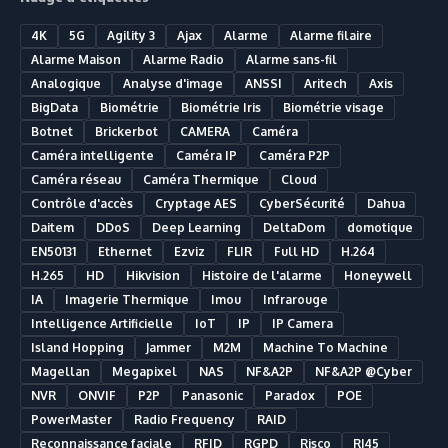
4K
5G
Agility 3
Ajax
Alarme
Alarme filaire
Alarme Maison
Alarme Radio
Alarme sans-fil
Analogique
Analyse d'image
ANSSI
Aritech
Axis
BigData
Biométrie
Biométrie Iris
Biométrie visage
Botnet
Brickerbot
CAMERA
Caméra
Caméra intelligente
Caméra IP
Caméra P2P
Caméra réseau
Caméra Thermique
Cloud
Contrôle d'accès
Cryptage AES
CyberSécurité
Dahua
Daitem
DDoS
Deep Learning
DeltaDom
domotique
EN50131
Ethernet
Ezviz
FLIR
Full HD
H.264
H.265
HD
Hikvision
Histoire de l'alarme
Honeywell
IA
Imagerie Thermique
Imou
Infrarouge
Intelligence Artificielle
IoT
IP
IP Camera
Island Hopping
Jammer
M2M
Machine To Machine
Magellan
Megapixel
NAS
NF&A2P
NF&A2P @Cyber
NVR
ONVIF
P2P
Panasonic
Paradox
POE
PowerMaster
Radio Frequency
RAID
Reconnaissance faciale
RFID
RGPD
Risco
RJ45