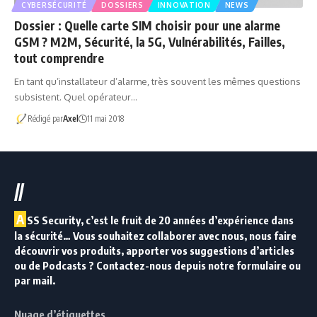
CYBERSÉCURITÉ
DOSSIERS
INNOVATION
NEWS
Dossier : Quelle carte SIM choisir pour une alarme
GSM ? M2M, Sécurité, la 5G, Vulnérabilités, Failles,
tout comprendre
En tant qu’installateur d’alarme, très souvent les mêmes questions
subsistent. Quel opérateur…
Rédigé par
Axel
11 mai 2018
//
A
SS Security, c’est le fruit de 20 années d’expérience dans
la sécurité… Vous souhaitez collaborer avec nous, nous faire
découvrir vos produits, apporter vos suggestions d’articles
ou de Podcasts ? Contactez-nous depuis notre formulaire ou
par mail.
Nuage d’étiquettes