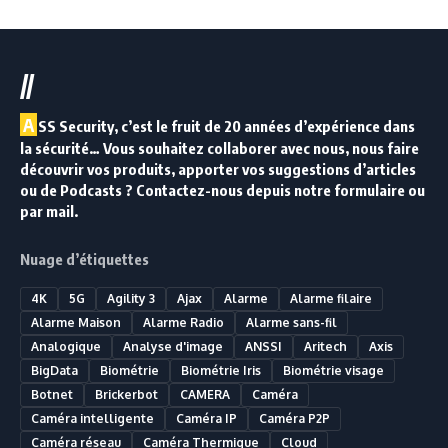
//
A
SS Security, c’est le fruit de 20 années d’expérience dans
la sécurité… Vous souhaitez collaborer avec nous, nous faire
découvrir vos produits, apporter vos suggestions d’articles
ou de Podcasts ? Contactez-nous depuis notre formulaire ou
par mail.
Nuage d’étiquettes
4K
5G
Agility 3
Ajax
Alarme
Alarme filaire
Alarme Maison
Alarme Radio
Alarme sans-fil
Analogique
Analyse d'image
ANSSI
Aritech
Axis
BigData
Biométrie
Biométrie Iris
Biométrie visage
Botnet
Brickerbot
CAMERA
Caméra
Caméra intelligente
Caméra IP
Caméra P2P
Caméra réseau
Caméra Thermique
Cloud