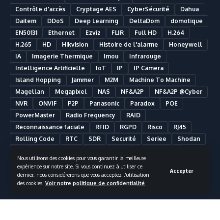
Contrôle d'accès
Cryptage AES
CyberSécurité
Dahua
Daitem
DDoS
Deep Learning
DeltaDom
domotique
EN50131
Ethernet
Ezviz
FLIR
Full HD
H.264
H.265
HD
Hikvision
Histoire de l'alarme
Honeywell
IA
Imagerie Thermique
Imou
Infrarouge
Intelligence Artificielle
IoT
IP
IP Camera
Island Hopping
Jammer
M2M
Machine To Machine
Magellan
Megapixel
NAS
NF&A2P
NF&A2P @Cyber
NVR
ONVIF
P2P
Panasonic
Paradox
POE
PowerMaster
Radio Frequency
RAID
Reconnaissance faciale
RFID
RGPD
Risco
RJ45
Rolling Code
RTC
SDR
Securité
Seriee
Shodan
SIA
Smart Building
Smart Home
Smartphone
Nous utilisons des cookies pour vous garantir la meilleure
Somfy
Synology
Télésurveillance
Ultra HD
UPS
expérience sur notre site. Si vous continuez à utiliser ce
Accepter
UTC Fire & Security
Vidéosurveillance
dernier, nous considérerons que vous acceptez l'utilisation
des cookies.
Voir notre politique de confidentialité
Vidéosurveillance Analytique
Visonic
VMS
Wifi