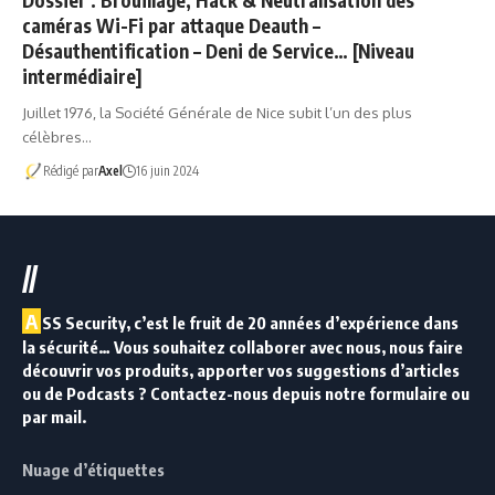
Dossier : Brouillage, Hack & Neutralisation des
caméras Wi-Fi par attaque Deauth –
Désauthentification – Deni de Service… [Niveau
intermédiaire]
Juillet 1976, la Société Générale de Nice subit l’un des plus
célèbres…
Rédigé par
Axel
16 juin 2024
//
A
SS Security, c’est le fruit de 20 années d’expérience dans
la sécurité… Vous souhaitez collaborer avec nous, nous faire
découvrir vos produits, apporter vos suggestions d’articles
ou de Podcasts ? Contactez-nous depuis notre formulaire ou
par mail.
Nuage d’étiquettes