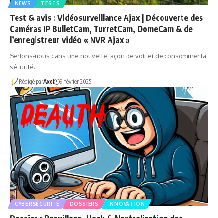
NEWS
TESTS
Test & avis : Vidéosurveillance Ajax | Découverte des
Caméras IP BulletCam, TurretCam, DomeCam & de
l’enregistreur vidéo « NVR Ajax »
Serions-nous dans une nouvelle façon de voir et de consommer la
sécurité…
Rédigé par
Axel
9 février 2025
CYBERSÉCURITÉ
DOSSIERS
INNOVATION