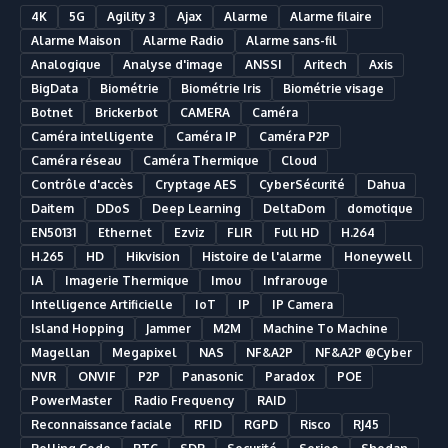
4K
5G
Agility 3
Ajax
Alarme
Alarme filaire
Alarme Maison
Alarme Radio
Alarme sans-fil
Analogique
Analyse d'image
ANSSI
Aritech
Axis
BigData
Biométrie
Biométrie Iris
Biométrie visage
Botnet
Brickerbot
CAMERA
Caméra
Caméra intelligente
Caméra IP
Caméra P2P
Caméra réseau
Caméra Thermique
Cloud
Contrôle d'accès
Cryptage AES
CyberSécurité
Dahua
Daitem
DDoS
Deep Learning
DeltaDom
domotique
EN50131
Ethernet
Ezviz
FLIR
Full HD
H.264
H.265
HD
Hikvision
Histoire de l'alarme
Honeywell
IA
Imagerie Thermique
Imou
Infrarouge
Intelligence Artificielle
IoT
IP
IP Camera
Island Hopping
Jammer
M2M
Machine To Machine
Magellan
Megapixel
NAS
NF&A2P
NF&A2P @Cyber
NVR
ONVIF
P2P
Panasonic
Paradox
POE
PowerMaster
Radio Frequency
RAID
Reconnaissance faciale
RFID
RGPD
Risco
RJ45