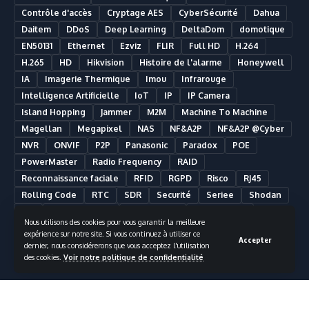
Contrôle d'accès
Cryptage AES
CyberSécurité
Dahua
Daitem
DDoS
Deep Learning
DeltaDom
domotique
EN50131
Ethernet
Ezviz
FLIR
Full HD
H.264
H.265
HD
Hikvision
Histoire de l'alarme
Honeywell
IA
Imagerie Thermique
Imou
Infrarouge
Intelligence Artificielle
IoT
IP
IP Camera
Island Hopping
Jammer
M2M
Machine To Machine
Magellan
Megapixel
NAS
NF&A2P
NF&A2P @Cyber
NVR
ONVIF
P2P
Panasonic
Paradox
POE
PowerMaster
Radio Frequency
RAID
Reconnaissance faciale
RFID
RGPD
Risco
RJ45
Rolling Code
RTC
SDR
Securité
Seriee
Shodan
SIA
Smart Building
Smart Home
Smartphone
Nous utilisons des cookies pour vous garantir la meilleure
Somfy
Synology
Télésurveillance
Ultra HD
UPS
expérience sur notre site. Si vous continuez à utiliser ce
Accepter
UTC Fire & Security
Vidéosurveillance
dernier, nous considérerons que vous acceptez l'utilisation
des cookies.
Voir notre politique de confidentialité
Vidéosurveillance Analytique
Visonic
VMS
Wifi