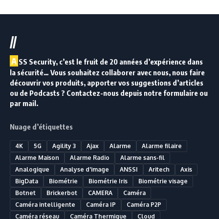
//
A
SS Security, c’est le fruit de 20 années d’expérience dans
la sécurité… Vous souhaitez collaborer avec nous, nous faire
découvrir vos produits, apporter vos suggestions d’articles
ou de Podcasts ? Contactez-nous depuis notre formulaire ou
par mail.
Nuage d’étiquettes
4K
5G
Agility 3
Ajax
Alarme
Alarme filaire
Alarme Maison
Alarme Radio
Alarme sans-fil
Analogique
Analyse d'image
ANSSI
Aritech
Axis
BigData
Biométrie
Biométrie Iris
Biométrie visage
Botnet
Brickerbot
CAMERA
Caméra
Caméra intelligente
Caméra IP
Caméra P2P
Caméra réseau
Caméra Thermique
Cloud