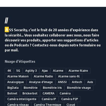
//
A
SS Security, c’est le fruit de 20 années d’expérience dans
la sécurité… Vous souhaitez collaborer avec nous, nous faire
découvrir vos produits, apporter vos suggestions d’articles
ou de Podcasts ? Contactez-nous depuis notre formulaire ou
par mail.
Nuage d’étiquettes
4K
5G
Agility 3
Ajax
Alarme
Alarme filaire
Alarme Maison
Alarme Radio
Alarme sans-fil
Analogique
Analyse d'image
ANSSI
Aritech
Axis
BigData
Biométrie
Biométrie Iris
Biométrie visage
Botnet
Brickerbot
CAMERA
Caméra
Caméra intelligente
Caméra IP
Caméra P2P
Caméra réseau
Caméra Thermique
Cloud