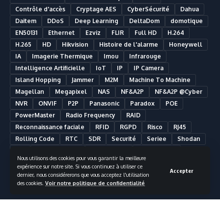
Contrôle d'accès
Cryptage AES
CyberSécurité
Dahua
Daitem
DDoS
Deep Learning
DeltaDom
domotique
EN50131
Ethernet
Ezviz
FLIR
Full HD
H.264
H.265
HD
Hikvision
Histoire de l'alarme
Honeywell
IA
Imagerie Thermique
Imou
Infrarouge
Intelligence Artificielle
IoT
IP
IP Camera
Island Hopping
Jammer
M2M
Machine To Machine
Magellan
Megapixel
NAS
NF&A2P
NF&A2P @Cyber
NVR
ONVIF
P2P
Panasonic
Paradox
POE
PowerMaster
Radio Frequency
RAID
Reconnaissance faciale
RFID
RGPD
Risco
RJ45
Rolling Code
RTC
SDR
Securité
Seriee
Shodan
SIA
Smart Building
Smart Home
Smartphone
Nous utilisons des cookies pour vous garantir la meilleure
Somfy
Synology
Télésurveillance
Ultra HD
UPS
expérience sur notre site. Si vous continuez à utiliser ce
Accepter
UTC Fire & Security
Vidéosurveillance
dernier, nous considérerons que vous acceptez l'utilisation
des cookies.
Voir notre politique de confidentialité
Vidéosurveillance Analytique
Visonic
VMS
Wifi