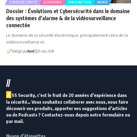
CYBERSÉCURITÉ
DOSSIERS
INNOVATION
NEWS
Dossier : Évolutions et Cybersécurité dans le domaine
des systèmes d’alarme & de la vidéosurveillance
connectée
Le domaine de la sécurité électronique, principalement celui de la
vidéosurveillance et…
Rédigé par
Axel
15 mai 2018
//
A
SS Security, c’est le fruit de 20 années d’expérience dans
la sécurité… Vous souhaitez collaborer avec nous, nous faire
découvrir vos produits, apporter vos suggestions d’articles
ou de Podcasts ? Contactez-nous depuis notre formulaire ou
par mail.
Nuage d’étiquettes