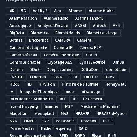
4K
5G
Agility 3
Ajax
Alarme
Alarme filaire
Alarme Maison
Alarme Radio
Alarme sans-fil
Analogique
Analyse d'image
ANSSI
Aritech
Axis
BigData
Biométrie
Biométrie Iris
Biométrie visage
Botnet
Brickerbot
CAMERA
Caméra
Caméra intelligente
Caméra IP
Caméra P2P
Caméra réseau
Caméra Thermique
Cloud
Contrôle d'accès
Cryptage AES
CyberSécurité
Dahua
Daitem
DDoS
Deep Learning
DeltaDom
domotique
EN50131
Ethernet
Ezviz
FLIR
Full HD
H.264
H.265
HD
Hikvision
Histoire de l'alarme
Honeywell
IA
Imagerie Thermique
Imou
Infrarouge
Intelligence Artificielle
IoT
IP
IP Camera
Island Hopping
Jammer
M2M
Machine To Machine
Magellan
Megapixel
NAS
NF&A2P
NF&A2P @Cyber
NVR
ONVIF
P2P
Panasonic
Paradox
POE
PowerMaster
Radio Frequency
RAID
Reconnaissance faciale
RFID
RGPD
Risco
RJ45