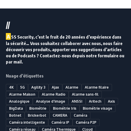
//
A
SS Security, c’est le fruit de 20 années d’expérience dans
la sécurité… Vous souhaitez collaborer avec nous, nous faire
découvrir vos produits, apporter vos suggestions d’articles
ou de Podcasts ? Contactez-nous depuis notre formulaire ou
par mail.
Nuage d’étiquettes
4K
5G
Agility 3
Ajax
Alarme
Alarme filaire
Alarme Maison
Alarme Radio
Alarme sans-fil
Analogique
Analyse d'image
ANSSI
Aritech
Axis
BigData
Biométrie
Biométrie Iris
Biométrie visage
Botnet
Brickerbot
CAMERA
Caméra
Caméra intelligente
Caméra IP
Caméra P2P
Caméra réseau
Caméra Thermique
Cloud