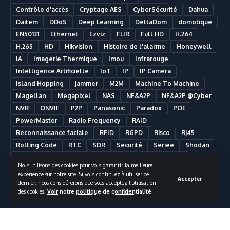
Contrôle d'accès
Cryptage AES
CyberSécurité
Dahua
Daitem
DDoS
Deep Learning
DeltaDom
domotique
EN50131
Ethernet
Ezviz
FLIR
Full HD
H.264
H.265
HD
Hikvision
Histoire de l'alarme
Honeywell
IA
Imagerie Thermique
Imou
Infrarouge
Intelligence Artificielle
IoT
IP
IP Camera
Island Hopping
Jammer
M2M
Machine To Machine
Magellan
Megapixel
NAS
NF&A2P
NF&A2P @Cyber
NVR
ONVIF
P2P
Panasonic
Paradox
POE
PowerMaster
Radio Frequency
RAID
Reconnaissance faciale
RFID
RGPD
Risco
RJ45
Rolling Code
RTC
SDR
Securité
Seriee
Shodan
SIA
Smart Building
Smart Home
Smartphone
Nous utilisons des cookies pour vous garantir la meilleure
Somfy
Synology
Télésurveillance
Ultra HD
UPS
expérience sur notre site. Si vous continuez à utiliser ce
Accepter
UTC Fire & Security
Vidéosurveillance
dernier, nous considérerons que vous acceptez l'utilisation
des cookies.
Voir notre politique de confidentialité
Vidéosurveillance Analytique
Visonic
VMS
Wifi