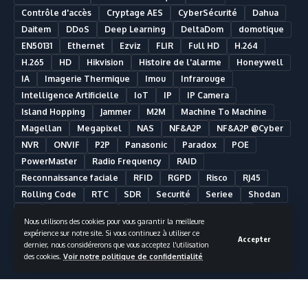
Contrôle d'accès
Cryptage AES
CyberSécurité
Dahua
Daitem
DDoS
Deep Learning
DeltaDom
domotique
EN50131
Ethernet
Ezviz
FLIR
Full HD
H.264
H.265
HD
Hikvision
Histoire de l'alarme
Honeywell
IA
Imagerie Thermique
Imou
Infrarouge
Intelligence Artificielle
IoT
IP
IP Camera
Island Hopping
Jammer
M2M
Machine To Machine
Magellan
Megapixel
NAS
NF&A2P
NF&A2P @Cyber
NVR
ONVIF
P2P
Panasonic
Paradox
POE
PowerMaster
Radio Frequency
RAID
Reconnaissance faciale
RFID
RGPD
Risco
RJ45
Rolling Code
RTC
SDR
Securité
Seriee
Shodan
SIA
Smart Building
Smart Home
Smartphone
Nous utilisons des cookies pour vous garantir la meilleure
Somfy
Synology
Télésurveillance
Ultra HD
UPS
expérience sur notre site. Si vous continuez à utiliser ce
Accepter
UTC Fire & Security
Vidéosurveillance
dernier, nous considérerons que vous acceptez l'utilisation
des cookies.
Voir notre politique de confidentialité
Vidéosurveillance Analytique
Visonic
VMS
Wifi