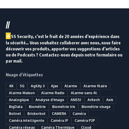
//
A
SS Security, c’est le fruit de 20 années d’expérience dans
la sécurité… Vous souhaitez collaborer avec nous, nous faire
découvrir vos produits, apporter vos suggestions d’articles
ou de Podcasts ? Contactez-nous depuis notre formulaire ou
par mail.
Nuage d’étiquettes
4K
5G
Agility 3
Ajax
Alarme
Alarme filaire
Alarme Maison
Alarme Radio
Alarme sans-fil
Analogique
Analyse d'image
ANSSI
Aritech
Axis
BigData
Biométrie
Biométrie Iris
Biométrie visage
Botnet
Brickerbot
CAMERA
Caméra
Caméra intelligente
Caméra IP
Caméra P2P
Caméra réseau
Caméra Thermique
Cloud