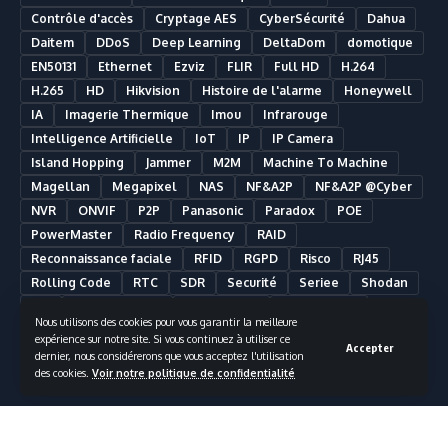
Contrôle d'accès
Cryptage AES
CyberSécurité
Dahua
Daitem
DDoS
Deep Learning
DeltaDom
domotique
EN50131
Ethernet
Ezviz
FLIR
Full HD
H.264
H.265
HD
Hikvision
Histoire de l'alarme
Honeywell
IA
Imagerie Thermique
Imou
Infrarouge
Intelligence Artificielle
IoT
IP
IP Camera
Island Hopping
Jammer
M2M
Machine To Machine
Magellan
Megapixel
NAS
NF&A2P
NF&A2P @Cyber
NVR
ONVIF
P2P
Panasonic
Paradox
POE
PowerMaster
Radio Frequency
RAID
Reconnaissance faciale
RFID
RGPD
Risco
RJ45
Rolling Code
RTC
SDR
Securité
Seriee
Shodan
SIA
Smart Building
Smart Home
Smartphone
Nous utilisons des cookies pour vous garantir la meilleure
Somfy
Synology
Télésurveillance
Ultra HD
UPS
expérience sur notre site. Si vous continuez à utiliser ce
Accepter
UTC Fire & Security
Vidéosurveillance
dernier, nous considérerons que vous acceptez l'utilisation
des cookies.
Voir notre politique de confidentialité
Vidéosurveillance Analytique
Visonic
VMS
Wifi