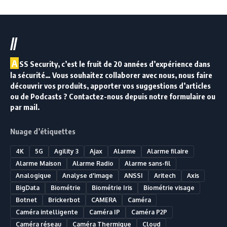
//
A
SS Security, c’est le fruit de 20 années d’expérience dans
la sécurité… Vous souhaitez collaborer avec nous, nous faire
découvrir vos produits, apporter vos suggestions d’articles
ou de Podcasts ? Contactez-nous depuis notre formulaire ou
par mail.
Nuage d’étiquettes
4K
5G
Agility 3
Ajax
Alarme
Alarme filaire
Alarme Maison
Alarme Radio
Alarme sans-fil
Analogique
Analyse d'image
ANSSI
Aritech
Axis
BigData
Biométrie
Biométrie Iris
Biométrie visage
Botnet
Brickerbot
CAMERA
Caméra
Caméra intelligente
Caméra IP
Caméra P2P
Caméra réseau
Caméra Thermique
Cloud