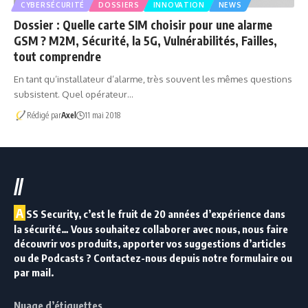
CYBERSÉCURITÉ
DOSSIERS
INNOVATION
NEWS
Dossier : Quelle carte SIM choisir pour une alarme
GSM ? M2M, Sécurité, la 5G, Vulnérabilités, Failles,
tout comprendre
En tant qu’installateur d’alarme, très souvent les mêmes questions
subsistent. Quel opérateur…
Rédigé par
Axel
11 mai 2018
//
A
SS Security, c’est le fruit de 20 années d’expérience dans
la sécurité… Vous souhaitez collaborer avec nous, nous faire
découvrir vos produits, apporter vos suggestions d’articles
ou de Podcasts ? Contactez-nous depuis notre formulaire ou
par mail.
Nuage d’étiquettes