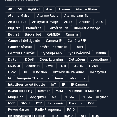
4K
5G
Agility 3
Ajax
Alarme
Alarme filaire
Alarme Maison
Alarme Radio
Alarme sans-fil
Analogique
Analyse d'image
ANSSI
Aritech
Axis
BigData
Biométrie
Biométrie Iris
Biométrie visage
Botnet
Brickerbot
CAMERA
Caméra
Caméra intelligente
Caméra IP
Caméra P2P
Caméra réseau
Caméra Thermique
Cloud
Contrôle d'accès
Cryptage AES
CyberSécurité
Dahua
Daitem
DDoS
Deep Learning
DeltaDom
domotique
EN50131
Ethernet
Ezviz
FLIR
Full HD
H.264
H.265
HD
Hikvision
Histoire de l'alarme
Honeywell
IA
Imagerie Thermique
Imou
Infrarouge
Intelligence Artificielle
IoT
IP
IP Camera
Island Hopping
Jammer
M2M
Machine To Machine
Magellan
Megapixel
NAS
NF&A2P
NF&A2P @Cyber
NVR
ONVIF
P2P
Panasonic
Paradox
POE
PowerMaster
Radio Frequency
RAID
Reconnaissance faciale
RFID
RGPD
Risco
RJ45