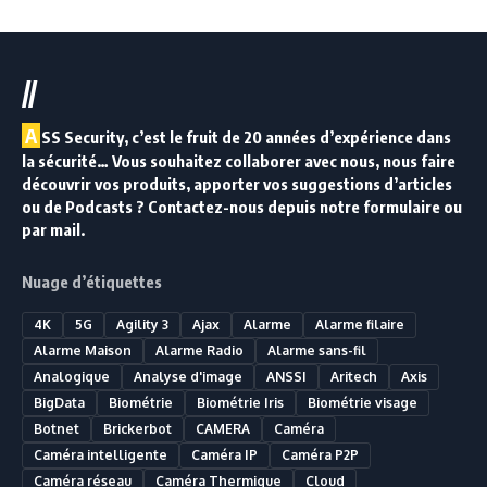
//
A
SS Security, c’est le fruit de 20 années d’expérience dans
la sécurité… Vous souhaitez collaborer avec nous, nous faire
découvrir vos produits, apporter vos suggestions d’articles
ou de Podcasts ? Contactez-nous depuis notre formulaire ou
par mail.
Nuage d’étiquettes
4K
5G
Agility 3
Ajax
Alarme
Alarme filaire
Alarme Maison
Alarme Radio
Alarme sans-fil
Analogique
Analyse d'image
ANSSI
Aritech
Axis
BigData
Biométrie
Biométrie Iris
Biométrie visage
Botnet
Brickerbot
CAMERA
Caméra
Caméra intelligente
Caméra IP
Caméra P2P
Caméra réseau
Caméra Thermique
Cloud