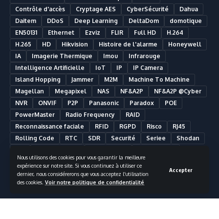
Contrôle d'accès
Cryptage AES
CyberSécurité
Dahua
Daitem
DDoS
Deep Learning
DeltaDom
domotique
EN50131
Ethernet
Ezviz
FLIR
Full HD
H.264
H.265
HD
Hikvision
Histoire de l'alarme
Honeywell
IA
Imagerie Thermique
Imou
Infrarouge
Intelligence Artificielle
IoT
IP
IP Camera
Island Hopping
Jammer
M2M
Machine To Machine
Magellan
Megapixel
NAS
NF&A2P
NF&A2P @Cyber
NVR
ONVIF
P2P
Panasonic
Paradox
POE
PowerMaster
Radio Frequency
RAID
Reconnaissance faciale
RFID
RGPD
Risco
RJ45
Rolling Code
RTC
SDR
Securité
Seriee
Shodan
SIA
Smart Building
Smart Home
Smartphone
Nous utilisons des cookies pour vous garantir la meilleure
Somfy
Synology
Télésurveillance
Ultra HD
UPS
expérience sur notre site. Si vous continuez à utiliser ce
Accepter
UTC Fire & Security
Vidéosurveillance
dernier, nous considérerons que vous acceptez l'utilisation
des cookies.
Voir notre politique de confidentialité
Vidéosurveillance Analytique
Visonic
VMS
Wifi