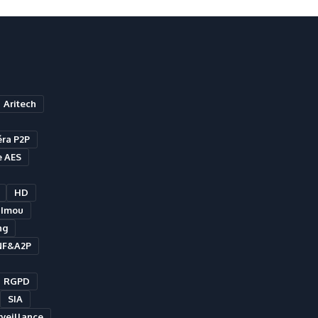
Aritech
ra P2P
e AES
HD
Imou
ng
NF&A2P
RGPD
SIA
veillance