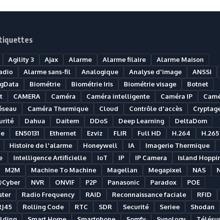
tiquettes
Agility 3
Ajax
Alarme
Alarme filaire
Alarme Maison
adio
Alarme sans-fil
Analogique
Analyse d'image
ANSSI
igData
Biométrie
Biométrie Iris
Biométrie visage
Botnet
t
CAMERA
Caméra
Caméra intelligente
Caméra IP
Camé
éseau
Caméra Thermique
Cloud
Contrôle d'accès
Cryptag
rité
Dahua
Daitem
DDoS
Deep Learning
DeltaDom
ue
EN50131
Ethernet
Ezviz
FLIR
Full HD
H.264
H.265
Histoire de l'alarme
Honeywell
IA
Imagerie Thermique
e
Intelligence Artificielle
IoT
IP
IP Camera
Island Hoppi
M2M
Machine To Machine
Magellan
Megapixel
NAS
@Cyber
NVR
ONVIF
P2P
Panasonic
Paradox
POE
ter
Radio Frequency
RAID
Reconnaissance faciale
RFID
RJ45
Rolling Code
RTC
SDR
Securité
Seriee
Shodan
lding
Smart Home
Smartphone
Somfy
Synology
Télésur