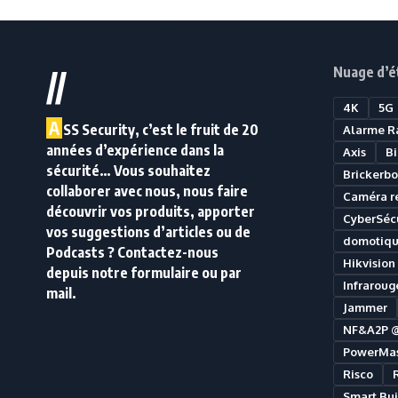
Nuage d’é
//
4K
5G
A
SS Security, c’est le fruit de 20
Alarme R
années d’expérience dans la
Axis
B
sécurité… Vous souhaitez
Brickerbo
collaborer avec nous, nous faire
Caméra r
découvrir vos produits, apporter
CyberSécu
vos suggestions d’articles ou de
domotiq
Podcasts ? Contactez-nous
Hikvision
depuis notre formulaire ou par
Infraroug
mail.
Jammer
NF&A2P 
PowerMas
Risco
Smart Bui