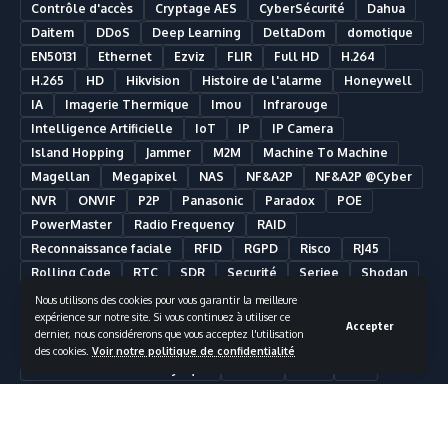
Contrôle d'accès
Cryptage AES
CyberSécurité
Dahua
Daitem
DDoS
Deep Learning
DeltaDom
domotique
EN50131
Ethernet
Ezviz
FLIR
Full HD
H.264
H.265
HD
Hikvision
Histoire de l'alarme
Honeywell
IA
Imagerie Thermique
Imou
Infrarouge
Intelligence Artificielle
IoT
IP
IP Camera
Island Hopping
Jammer
M2M
Machine To Machine
Magellan
Megapixel
NAS
NF&A2P
NF&A2P @Cyber
NVR
ONVIF
P2P
Panasonic
Paradox
POE
PowerMaster
Radio Frequency
RAID
Reconnaissance faciale
RFID
RGPD
Risco
RJ45
Rolling Code
RTC
SDR
Securité
Seriee
Shodan
SIA
Smart Building
Smart Home
Smartphone
Nous utilisons des cookies pour vous garantir la meilleure
expérience sur notre site. Si vous continuez à utiliser ce
Somfy
Synology
Télésurveillance
Ultra HD
UPS
Accepter
dernier, nous considérerons que vous acceptez l'utilisation
UTC Fire & Security
Vidéosurveillance
des cookies.
Voir notre politique de confidentialité
Vidéosurveillance Analytique
Visonic
VMS
Wifi
Nous suivre