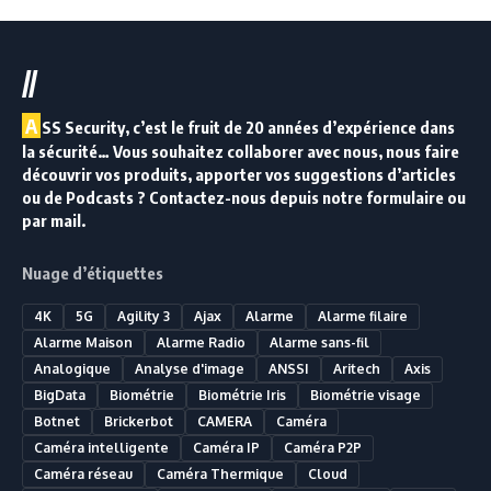
//
A
SS Security, c’est le fruit de 20 années d’expérience dans
la sécurité… Vous souhaitez collaborer avec nous, nous faire
découvrir vos produits, apporter vos suggestions d’articles
ou de Podcasts ? Contactez-nous depuis notre formulaire ou
par mail.
Nuage d’étiquettes
4K
5G
Agility 3
Ajax
Alarme
Alarme filaire
Alarme Maison
Alarme Radio
Alarme sans-fil
Analogique
Analyse d'image
ANSSI
Aritech
Axis
BigData
Biométrie
Biométrie Iris
Biométrie visage
Botnet
Brickerbot
CAMERA
Caméra
Caméra intelligente
Caméra IP
Caméra P2P
Caméra réseau
Caméra Thermique
Cloud