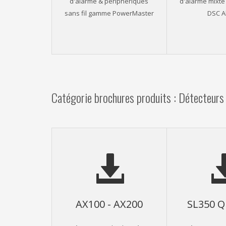
d'alarme & périphériques
d'alarme mixte f
sans fil gamme PowerMaster
DSC A
Catégorie brochures produits : Détecteurs 
AX100 - AX200
SL350 