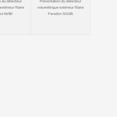
n du détecteur
Présentation du détecteur
xtérieur filaire
volumétrique extérieur filaire
ox NV80
Paradox SDG85