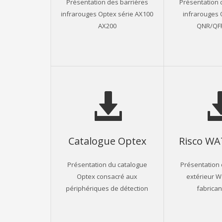
Présentation des barrières
Présentation 
infrarouges Optex série AX100
infrarouges 
AX200
QNR/QFR
Catalogue Optex
Risco W
Présentation du catalogue
Présentation 
Optex consacré aux
extérieur W
périphériques de détection
fabrican