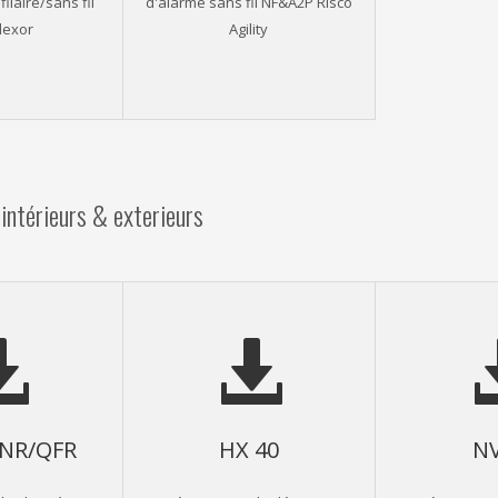
ilaire/sans fil
d'alarme sans fil NF&A2P Risco
lexor
Agility
intérieurs & exterieurs
QNR/QFR
HX 40
NV