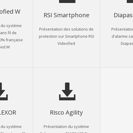
eofied W
RSI Smartphone
Diapas
 du système
Présentation des solutions de
Présentati
ans fil de
protection sur Smartphone RSI
d'alarme sa
00% française
Videofied
Diapa
ied W
LEXOR
Risco Agility
 du système
Présentation du système