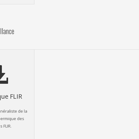
llance
ue FLIR
néraliste de la
hermique des
 FLIR.