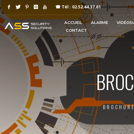
☎
Tél : 02.52.44.37.61
ACCUEIL
ALARME
VIDÉOS
CONTACT
BROC
BROCHURE