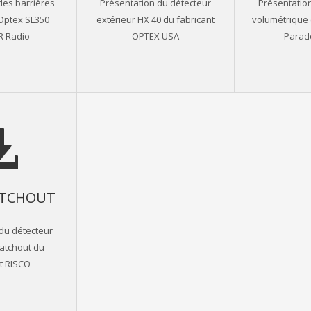
des barrières
Présentation du détecteur
Présentatio
Optex SL350
extérieur HX 40 du fabricant
volumétrique e
 Radio
OPTEX USA
Parad
ATCHOUT
du détecteur
atchout du
t RISCO