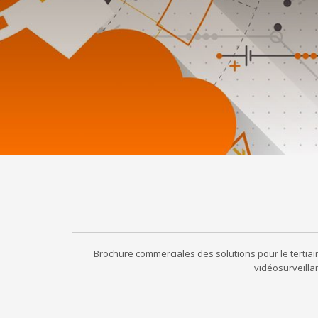
Brochure commerciales des solutions pour le tertiai
vidéosurveilla