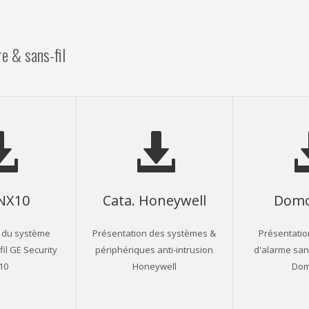
re & sans-fil
NX10
Cata. Honeywell
Domo
 du système
Présentation des systèmes &
Présentati
il GE Security
périphériques anti-intrusion
d'alarme san
10
Honeywell
Dom