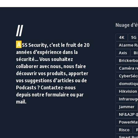
Nuage d’é
//
4K
5G
A
SS Security, c’est le fruit de 20
Alarme R
années d’expérience dans la
Axis
B
sécurité… Vous souhaitez
Brickerbo
collaborer avec nous, nous faire
Caméra r
découvrir vos produits, apporter
CyberSécu
vos suggestions d’articles ou de
domotiq
Podcasts ? Contactez-nous
Hikvision
depuis notre formulaire ou par
Infraroug
mail.
Jammer
NF&A2P 
PowerMas
Risco
Smart Bui