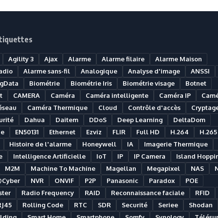
tiquettes
Agility 3
Ajax
Alarme
Alarme filaire
Alarme Maison
adio
Alarme sans-fil
Analogique
Analyse d'image
ANSSI
igData
Biométrie
Biométrie Iris
Biométrie visage
Botnet
t
CAMERA
Caméra
Caméra intelligente
Caméra IP
Camé
éseau
Caméra Thermique
Cloud
Contrôle d'accès
Cryptag
rité
Dahua
Daitem
DDoS
Deep Learning
DeltaDom
ue
EN50131
Ethernet
Ezviz
FLIR
Full HD
H.264
H.265
Histoire de l'alarme
Honeywell
IA
Imagerie Thermique
e
Intelligence Artificielle
IoT
IP
IP Camera
Island Hoppi
M2M
Machine To Machine
Magellan
Megapixel
NAS
@Cyber
NVR
ONVIF
P2P
Panasonic
Paradox
POE
ter
Radio Frequency
RAID
Reconnaissance faciale
RFID
RJ45
Rolling Code
RTC
SDR
Securité
Seriee
Shodan
lding
Smart Home
Smartphone
Somfy
Synology
Télésur