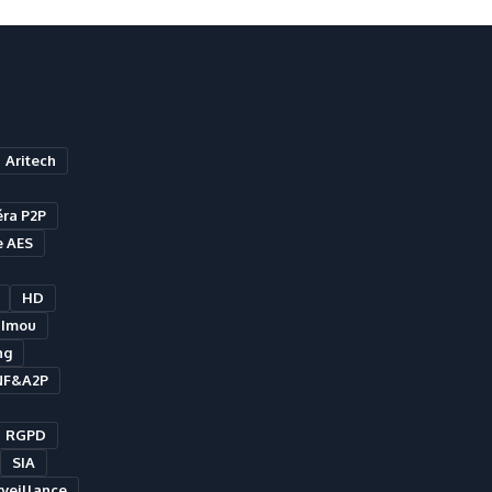
Aritech
ra P2P
e AES
HD
Imou
ng
NF&A2P
RGPD
SIA
veillance