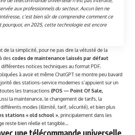
enre de télécommande universelle n’est pas interdite,
réservée aux professionnels du secteur. Aucun lien ne
us intéresse, c’est bien sûr de comprendre comment ce
ut pourquoi, en 2025, cette technologie est encore
de la simplicité, pour ne pas dire la vétusté de la
 à des
codes de maintenance laissés par défaut
 différentes notices techniques au format PDF.
mpliquées à avoir et même ChatGPT se montre peu bavard
jorité des stations-service modernes s’appuient sur un
 toutes les transactions
(POS — Point Of Sale,
aussi la maintenance, le changement de tarifs, la
fférents modes (illimité, tarif, sécurité), et bien plus
es stations « old school »
, principalement dans les
ouge reste bien réelle et tangible…
 avec une télécommande universelle