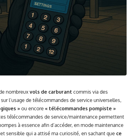
é de nombreux
vols de carburant
commis via des
 sur l’usage de télécommandes de service universelles,
giques »
ou encore
« télécommandes pompiste »
entes télécommandes de service/maintenance permettent
pompes à essence afin d’accéder, en mode maintenance
et sensible qui a attisé ma curiosité, en sachant que
ce