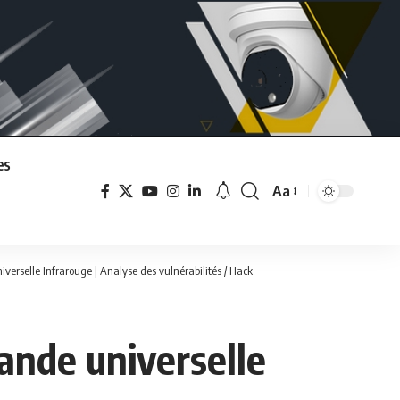
es
Aa
Font
Resizer
verselle Infrarouge | Analyse des vulnérabilités / Hack
ande universelle