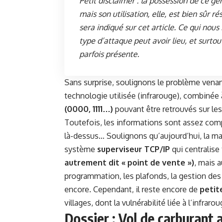
Petit disclaimer : la possession de ce g
mais son utilisation, elle, est bien sûr 
sera indiqué sur cet article. Ce qui no
type d’attaque peut avoir lieu, et surto
parfois présente.
Sans surprise, soulignons le problème venant 
technologie utilisée (infrarouge), combinée
(0000, 1111…)
pouvant être retrouvés sur les
Toutefois, les informations sont assez co
là-dessus… Soulignons qu’aujourd’hui, la ma
système
superviseur TCP/IP
qui centralise
autrement dit « point de vente »)
, mais 
programmation, les plafonds, la gestion des di
encore. Cependant, il reste encore de
petit
villages, dont la vulnérabilité liée à l’infrar
Dossier : Vol de carburant