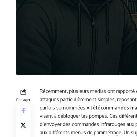
Récemment, plusieurs médias ont rapport
attaques particulièrement simples, reposant
Partager
parfois surnommées
« télécommandes ma
visant à débloquer les pompes. Ces différ
d’envoyer des commandes infrarouges aux 
aux différents menus de paramétrage. Un suj