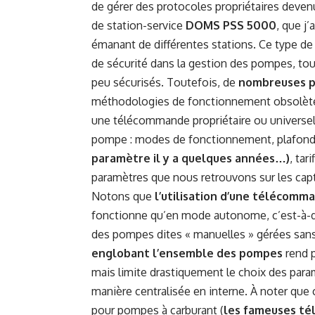
de gérer des protocoles propriétaires deven
de station-service
DOMS PSS 5000
, que j
émanant de différentes stations. Ce type d
de sécurité dans la gestion des pompes, to
peu sécurisés. Toutefois, de
nombreuses p
méthodologies de fonctionnement obsolètes
une télécommande propriétaire ou universell
pompe : modes de fonctionnement, plafond 
paramètre il y a quelques années…)
, ta
paramètres que nous retrouvons sur les ca
Notons que
l’utilisation d’une télécomm
fonctionne qu’en mode autonome, c’est-à-di
des pompes dites « manuelles » gérées sans
englobant l’ensemble des pompes
rend 
mais limite drastiquement le choix des param
manière centralisée en interne. À noter que
pour pompes à carburant (
les fameuses té