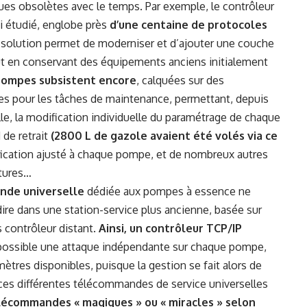
ues obsolètes avec le temps. Par exemple, le contrôleur
’ai étudié, englobe près
d’une centaine de protocoles
e solution permet de moderniser et d’ajouter une couche
ut en conservant des équipements anciens initialement
ompes subsistent encore
, calquées sur des
 pour les tâches de maintenance, permettant, depuis
e, la modification individuelle du paramétrage de chaque
de retrait
(2800 L de gazole avaient été volés via ce
rification ajusté à chaque pompe, et de nombreux autres
ptures…
ande universelle
dédiée aux pompes à essence ne
re dans une station-service plus ancienne, basée sur
 contrôleur distant.
Ainsi, un contrôleur TCP/IP
possible une attaque indépendante sur chaque pompe,
ètres disponibles, puisque la gestion se fait alors de
 ces différentes télécommandes de service universelles
lécommandes « magiques » ou « miracles » selon