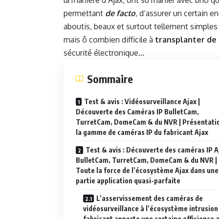
la manière d’Ajax, ont su manier avec brio q
permettant
de facto
, d’assurer un certain
aboutis, beaux et surtout tellement simples
mais ô combien difficile à
transplanter de 
sécurité électronique…
Sommaire
Test & avis : Vidéosurveillance Ajax |
Découverte des Caméras IP BulletCam,
TurretCam, DomeCam & du NVR | Présentati
la gamme de caméras IP du fabricant Ajax
Test & avis : Découverte des caméras IP A
BulletCam, TurretCam, DomeCam & du NVR |
Toute la force de l’écosystème Ajax dans une
partie application quasi-parfaite
L’asservissement des caméras de
vidéosurveillance à l’écosystème intrusion
fabricant apporte une certaine efficience 