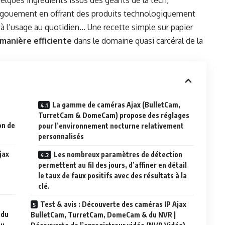
uelques ingrédients issus des géants de la tech,
 engouement en offrant des produits technologiquement
 à l’usage au quotidien… Une recette simple sur papier
manière efficiente
dans le domaine quasi carcéral de la
La gamme de caméras Ajax (BulletCam,
TurretCam & DomeCam) propose des réglages
on de
pour l’environnement nocturne relativement
personnalisés
jax
Les nombreux paramètres de détection
permettent au fil des jours, d’affiner en détail
le taux de faux positifs avec des résultats à la
clé.
Test & avis : Découverte des caméras IP Ajax
 du
BulletCam, TurretCam, DomeCam & du NVR |
au