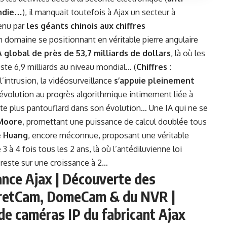
endie…
), il manquait toutefois à Ajax un secteur à
enu par
les géants chinois aux chiffres
n domaine se positionnant en véritable pierre angulaire
 global de près de 53,7 milliards de dollars
, là où les
te 6,9 milliards au niveau mondial… (
Chiffres :
l’intrusion, la vidéosurveillance
s’appuie pleinement
 évolution au progrès algorithmique intimement liée à
ste plus pantouflard dans son évolution… Une IA qui ne se
 Moore
, promettant une puissance de calcul doublée tous
e Huang
, encore méconnue, proposant une véritable
à 4 fois tous les 2 ans, là où l’antédiluvienne loi
reste sur une croissance à 2…
lance Ajax | Découverte des
rretCam, DomeCam & du NVR |
e caméras IP du fabricant Ajax