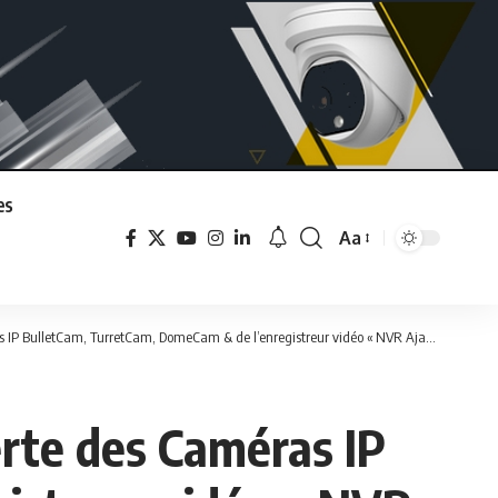
es
Aa
Font
Resizer
s IP BulletCam, TurretCam, DomeCam & de l’enregistreur vidéo « NVR Ajax »
erte des Caméras IP