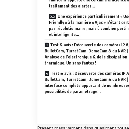
traitement des alertes…
Une expérience particulièrement « Us
Friendly » à la manière « Ajax » n’étant cer
pas révolutionnaire, mais ô combien perti
et intelligente…
Test & avis : Découverte des caméras IP A
BulletCam, TurretCam, DomeCam & du NVR |
Analyse de l’electronique & de la dissipation
thermique. Un sans fautes !
Test & avis : Découverte des caméras IP A
BulletCam, TurretCam, DomeCam & du NVR |
interface complète apportant de nombreuse
possibilités de paramétrage…
Présent massivement dans quasiment toutes le