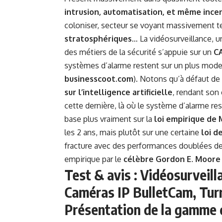
intrusion, automatisation, et même inc
coloniser, secteur se voyant massivement t
stratosphériques
… La vidéosurveillance, u
des métiers de la sécurité s’appuie sur un
CA
systèmes d’alarme restent sur un plus modes
businesscoot.com
). Notons qu’à défaut de 
sur l’intelligence artificielle
, rendant son
cette dernière, là où le système d’alarme re
base plus vraiment sur la
loi empirique de
les 2 ans, mais plutôt sur une certaine
loi d
fracture avec des performances doublées de 3 
empirique par le
célèbre Gordon E. Moore
Test & avis : Vidéosurveil
Caméras IP BulletCam, Tu
Présentation de la gamme d