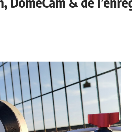
m, DomeCam & de l’enreg