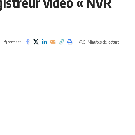
istreur vidéo « NVR
51 Minutes de lecture
Partager