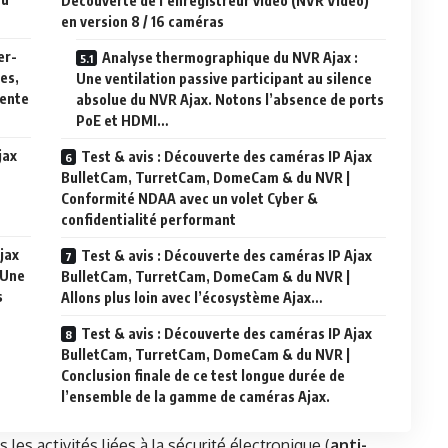
Découverte de l’enregistreur vidéo (NVR Vidéo)
en version 8 / 16 caméras
er-
Analyse thermographique du NVR Ajax :
tes,
Une ventilation passive participant au silence
nente
absolue du NVR Ajax. Notons l’absence de ports
PoE et HDMI…
jax
Test & avis : Découverte des caméras IP Ajax
BulletCam, TurretCam, DomeCam & du NVR |
Conformité NDAA avec un volet Cyber &
confidentialité performant
jax
Test & avis : Découverte des caméras IP Ajax
 Une
BulletCam, TurretCam, DomeCam & du NVR |
s
Allons plus loin avec l’écosystème Ajax…
Test & avis : Découverte des caméras IP Ajax
BulletCam, TurretCam, DomeCam & du NVR |
Conclusion finale de ce test longue durée de
l’ensemble de la gamme de caméras Ajax.
s activités liées à la sécurité électronique (
anti-