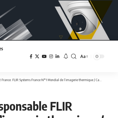
es
Aa
Font
Resizer
ce. FLIR Systems France N°1 Mondial de l’imagerie thermique / Caméras Thermiques
esponsable FLIR