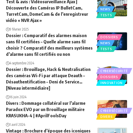
Test & avis : Vidéosurveillance Ajax |
Découverte des Caméras IP BulletCam,
NEWS
TurretCam, DomeCam & de l’enregistreur
TESTS
vidéo « NVR Ajax »
9 février 2025
Dossier : Comparatif des alarmes maison
DOSSIERS
sans fil certifiées – Quelle alarme sans fil
NEWS
choisir ? Comparatif des meilleurs systèmes
TESTS
d’alarme sans fil certifiés ou non
4 septembre 2024
Dossier : Brouillage, Hack & Neutralisation
CYBERSÉCURITÉ
des caméras Wi-Fi par attaque Deauth –
DOSSIERS
Désauthentification – Deni de Service…
INNOVATION
[Niveau intermédiaire]
16 juin 2024
Divers : Dommage collatéral sur l’alarme
Paradox EVO par un Brouillage militaire
CYBERSÉCURITÉ
KRASUKHA-4 | #AprilFoolsDay
DIVERS
1 avril 2024
Vintage : Brochure d’époque des iconiques