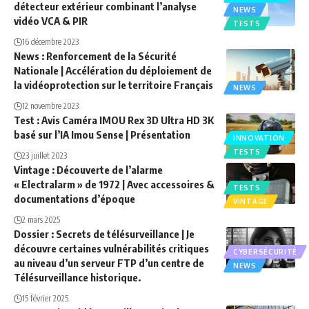
détecteur extérieur combinant l’analyse
NEWS
vidéo VCA & PIR
TESTS
16 décembre 2023
News : Renforcement de la Sécurité
Nationale | Accélération du déploiement de
la vidéoprotection sur le territoire Français
NEWS
12 novembre 2023
Test : Avis Caméra IMOU Rex 3D Ultra HD 3K
basé sur l’IA Imou Sense | Présentation
INNOVATION
TESTS
23 juillet 2023
Vintage : Découverte de l’alarme
« Electralarm » de 1972 | Avec accessoires &
TESTS
documentations d’époque
VINTAGE
2 mars 2025
Dossier : Secrets de télésurveillance | Je
découvre certaines vulnérabilités critiques
CYBERSÉCURITÉ
au niveau d’un serveur FTP d’un centre de
NEWS
Télésurveillance historique.
15 février 2025