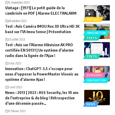
12 novembre 2023
Vintage : [1971] Le petit guide de la
cambriole en PDF | Alarme ELECTRALARM
VINTAGE
28 octobre 2023
Test : Avis Caméra IMOU Rex 3D Ultra HD 3K
basé sur l’IA Imou Sense | Présentation
INNOVATION
TESTS
23 juillet 2023
Test : Avis sur l’Alarme Hikvision AX PRO
certifiée EN 50131 | Un système d’alarme
radio dans la lignée de l’Ajax !
TESTS
3 mai 2023
Innovation : ChatGPT-3.5 s’occupe pour
nous d’opposer la PowerMaster Visonic au
DOSSIERS
système d’alarme Ajax !
INNOVATION
2 avril 2023
News : 2013 | 2023 : ASS Security, les 10 ans
de l’entreprise & du blog ! Rétrospective
d’une décennie passée…
NEWS
12 février 2023