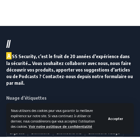
//
A
SS Security, c’est le fruit de 20 années d’expérience dans
la sécurité… Vous souhaitez collaborer avec nous, nous faire
découvrir vos produits, apporter vos suggestions d’articles
ou de Podcasts ? Contactez-nous depuis notre formulaire ou
par mail.
Nuage d’étiquettes
4K
5G
Agility 3
Ajax
Alarme
Alarme filaire
Nous utilisons des cookies pour vous garantir la meilleure
expérience sur notre site. Si vous continuez à utiliser ce
Alarme Maison
Alarme Radio
Alarme sans-fil
Accepter
dernier, nous considérerons que vous acceptez l'utilisation
Analogique
Analyse d'image
ANSSI
Aritech
Axis
des cookies.
Voir notre politique de confidentialité
BigData
Biométrie
Biométrie Iris
Biométrie visage