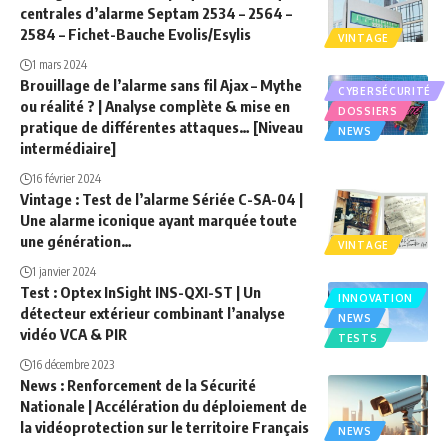
centrales d’alarme Septam 2534 – 2564 –
2584 – Fichet-Bauche Evolis/Esylis
VINTAGE
1 mars 2024
Brouillage de l’alarme sans fil Ajax – Mythe
CYBERSÉCURITÉ
ou réalité ? | Analyse complète & mise en
DOSSIERS
pratique de différentes attaques… [Niveau
NEWS
intermédiaire]
16 février 2024
Vintage : Test de l’alarme Sériée C-SA-04 |
Une alarme iconique ayant marquée toute
une génération…
VINTAGE
1 janvier 2024
Test : Optex InSight INS-QXI-ST | Un
INNOVATION
détecteur extérieur combinant l’analyse
NEWS
vidéo VCA & PIR
TESTS
16 décembre 2023
News : Renforcement de la Sécurité
Nationale | Accélération du déploiement de
la vidéoprotection sur le territoire Français
NEWS