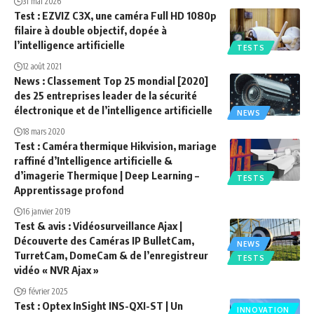
31 mai 2026
Test : EZVIZ C3X, une caméra Full HD 1080p
filaire à double objectif, dopée à
l’intelligence artificielle
TESTS
12 août 2021
News : Classement Top 25 mondial [2020]
des 25 entreprises leader de la sécurité
électronique et de l’intelligence artificielle
NEWS
18 mars 2020
Test : Caméra thermique Hikvision, mariage
raffiné d’Intelligence artificielle &
d’imagerie Thermique | Deep Learning –
TESTS
Apprentissage profond
16 janvier 2019
Test & avis : Vidéosurveillance Ajax |
Découverte des Caméras IP BulletCam,
NEWS
TurretCam, DomeCam & de l’enregistreur
TESTS
vidéo « NVR Ajax »
9 février 2025
Test : Optex InSight INS-QXI-ST | Un
INNOVATION