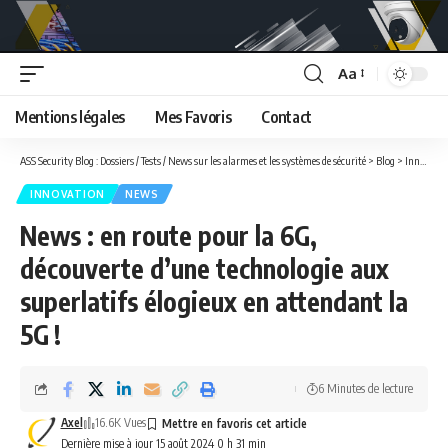
Aa
Font
Resizer
Mentions légales
Mes Favoris
Contact
ASS Security Blog : Dossiers / Tests / News sur les alarmes et les systèmes de sécurité
>
Blog
>
Innovation
INNOVATION
NEWS
News : en route pour la 6G,
découverte d’une technologie aux
superlatifs élogieux en attendant la
5G !
6 Minutes de lecture
Axel
16.6K Vues
Dernière mise à jour 15 août 2024 0 h 31 min