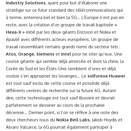
Industry Solutions
, ayant pour but d’élaborer une
stratégie sur ce futur standard des télécommunications qui
à terme, enterrera bel et bien la 5G… L’Europe n’est pas en
reste, avec la création d’un groupe de travail baptisée
«
Hexa-X »
initié par les deux géants Ericsson et Nokia et
épaulé avec différents acteurs européens. Un groupe de
travail rassemblant certains grands noms du secteur tels :
Atos
,
Orange
,
Siemens
et
Intel
pour ne citer qu’eux. Une
course géante qui semble déjà amorcée et dont la chine, la
Corée du Sud et les États-Unis semblent d’ores et déjà
vouloir s’en approprier les louanges… Le
sulfureux Huawei
est tout sauf exclu de cette course et possède déjà
différents centres de recherche sur la future 6G. Autant
dire, cette technologie est tout sauf illusoire et devrait
parfaitement se dessiner au cours de la prochaine
décennie… Dernier point, si l’on se réfère à une note des
deux chercheurs issus du
Nokia Bell Labs
, Jakob Hoydis et
Alvaro Valcarce, la 6G pourrait également participer à