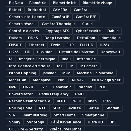
BigData
Biométrie
Biométrie Iris
Biométrie visage
Botnet
Brickerbot
CAMERA
Caméra
Caméra intelligente
Caméra IP
Caméra P2P
Caméra réseau
Caméra Thermique
Cloud
Contrôle d'accès
Cryptage AES
CyberSécurité
Dahua
Daitem
DDoS
Deep Learning
DeltaDom
domotique
EN50131
Ethernet
Ezviz
FLIR
Full HD
H.264
H.265
HD
Hikvision
Histoire de l'alarme
Honeywell
IA
Imagerie Thermique
Imou
Infrarouge
Intelligence Artificielle
IoT
IP
IP Camera
Island Hopping
Jammer
M2M
Machine To Machine
Magellan
Megapixel
NAS
NF&A2P
NF&A2P @Cyber
NVR
ONVIF
P2P
Panasonic
Paradox
POE
PowerMaster
Radio Frequency
RAID
Reconnaissance faciale
RFID
RGPD
Risco
RJ45
Rolling Code
RTC
SDR
Securité
Seriee
Shodan
SIA
Smart Building
Smart Home
Smartphone
Somfy
Synology
Télésurveillance
Ultra HD
UPS
UTC Fire & Security
Vidéosurveillance