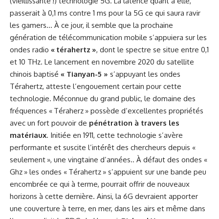
(vieillissante !) technologie 5G. La latence quant à elle,
passerait à 0,1 ms contre 1 ms pour la 5G ce qui saura ravir
les gamers… À ce jour, il semble que la prochaine
génération de télécommunication mobile s’appuiera sur les
ondes radio
« térahertz »
, dont le spectre se situe entre 0,1
et 10 THz. Le lancement en novembre 2020 du satellite
chinois baptisé
« Tianyan-5 »
s’appuyant les ondes
Térahertz, atteste l’engouement certain pour cette
technologie. Méconnue du grand public, le domaine des
fréquences « Téraherz » possède d’excellentes propriétés
avec un fort pouvoir de
pénétration à travers les
matériaux
. Initiée en 1911, cette technologie s’avère
performante et suscite l’intérêt des chercheurs depuis «
seulement », une vingtaine d’années.. À défaut des ondes «
Ghz » les ondes « Térahertz » s’appuient sur une bande peu
encombrée ce qui à terme, pourrait offrir de nouveaux
horizons à cette dernière. Ainsi, la 6G devraient apporter
une couverture à terre, en mer, dans les airs et même dans