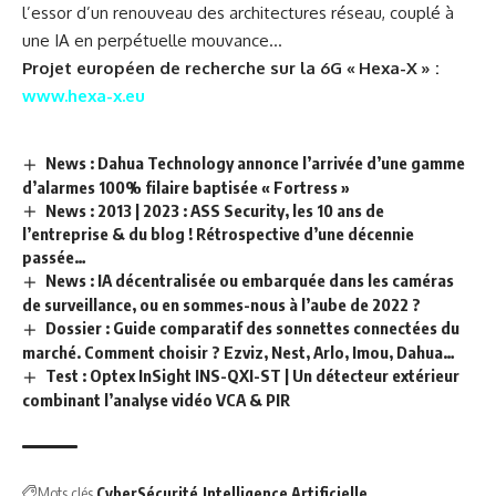
l’essor d’un renouveau des architectures réseau, couplé à
une IA en perpétuelle mouvance…
Projet européen de recherche sur la 6G « Hexa-X » :
www.hexa-x.eu
News : Dahua Technology annonce l’arrivée d’une gamme
d’alarmes 100% filaire baptisée « Fortress »
News : 2013 | 2023 : ASS Security, les 10 ans de
l’entreprise & du blog ! Rétrospective d’une décennie
passée…
News : IA décentralisée ou embarquée dans les caméras
de surveillance, ou en sommes-nous à l’aube de 2022 ?
Dossier : Guide comparatif des sonnettes connectées du
marché. Comment choisir ? Ezviz, Nest, Arlo, Imou, Dahua…
Test : Optex InSight INS-QXI-ST | Un détecteur extérieur
combinant l’analyse vidéo VCA & PIR
Mots clés
CyberSécurité
Intelligence Artificielle