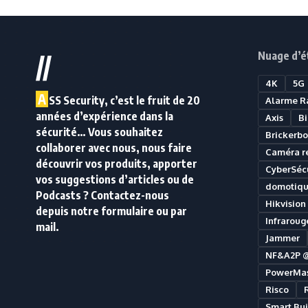
Nuage d’é
//
4K
5G
A
SS Security, c’est le fruit de 20
Alarme R
années d’expérience dans la
Axis
B
sécurité… Vous souhaitez
Brickerbo
collaborer avec nous, nous faire
Caméra r
découvrir vos produits, apporter
CyberSécu
vos suggestions d’articles ou de
domotiq
Podcasts ? Contactez-nous
Hikvision
depuis notre formulaire ou par
Infraroug
mail.
Jammer
NF&A2P 
PowerMas
Risco
Smart Bui