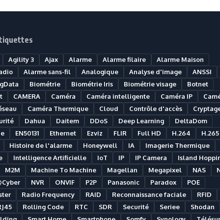
tiquettes
Agility 3
Ajax
Alarme
Alarme filaire
Alarme Maison
adio
Alarme sans-fil
Analogique
Analyse d'image
ANSSI
igData
Biométrie
Biométrie Iris
Biométrie visage
Botnet
t
CAMERA
Caméra
Caméra intelligente
Caméra IP
Camé
éseau
Caméra Thermique
Cloud
Contrôle d'accès
Cryptag
rité
Dahua
Daitem
DDoS
Deep Learning
DeltaDom
ue
EN50131
Ethernet
Ezviz
FLIR
Full HD
H.264
H.265
Histoire de l'alarme
Honeywell
IA
Imagerie Thermique
e
Intelligence Artificielle
IoT
IP
IP Camera
Island Hoppi
M2M
Machine To Machine
Magellan
Megapixel
NAS
@Cyber
NVR
ONVIF
P2P
Panasonic
Paradox
POE
ter
Radio Frequency
RAID
Reconnaissance faciale
RFID
RJ45
Rolling Code
RTC
SDR
Securité
Seriee
Shodan
lding
Smart Home
Smartphone
Somfy
Synology
Télésur