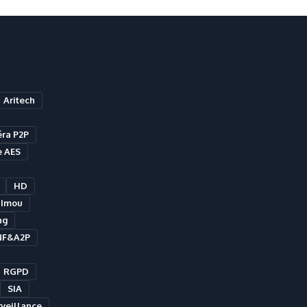
Aritech
ra P2P
e AES
HD
Imou
ng
NF&A2P
RGPD
SIA
veillance