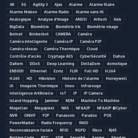
4K
5G
Agility 3
Ajax
Alarme
Alarme filaire
Alarme Maison
Alarme Radio
Alarme sans-fil
Analogique
Analyse d'image
ANSSI
Aritech
Axis
BigData
Biométrie
Biométrie Iris
Biométrie visage
Botnet
Brickerbot
CAMERA
Caméra
Caméra intelligente
Caméra IP
Caméra P2P
Caméra réseau
Caméra Thermique
Cloud
Contrôle d'accès
Cryptage AES
CyberSécurité
Dahua
Daitem
DDoS
Deep Learning
DeltaDom
domotique
EN50131
Ethernet
Ezviz
FLIR
Full HD
H.264
H.265
HD
Hikvision
Histoire de l'alarme
Honeywell
IA
Imagerie Thermique
Imou
Infrarouge
Intelligence Artificielle
IoT
IP
IP Camera
Island Hopping
Jammer
M2M
Machine To Machine
Magellan
Megapixel
NAS
NF&A2P
NF&A2P @Cyber
NVR
ONVIF
P2P
Panasonic
Paradox
POE
PowerMaster
Radio Frequency
RAID
Reconnaissance faciale
RFID
RGPD
Risco
RJ45
Rolling Code
RTC
SDR
Securité
Seriee
Shodan