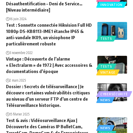
Désauthentification – Deni de Service…
INNOVATION
[Niveau intermédiaire]
16 juin 2024
Test : Sonnette connectée Hikvision Full HD
1080p DS-KB8113-IME1 étanche IP65 &
anti-vandale IK09, un visiophone IP
TESTS
particulièrement robuste
3 novembre 2022
Vintage : Découverte de l’alarme
« Electralarm » de 1972 | Avec accessoires &
TESTS
documentations d’époque
VINTAGE
2 mars 2025
Dossier : Secrets de télésurveillance | Je
découvre certaines vulnérabilités critiques
CYBERSÉCURITÉ
au niveau d’un serveur FTP d’un centre de
NEWS
Télésurveillance historique.
15 février 2025
Test & avis : Vidéosurveillance Ajax |
Découverte des Caméras IP BulletCam,
NEWS
TurretCam, DomeCam & de l’enregistreur