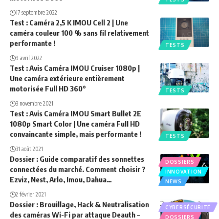
17 septembre 2022
Test : Caméra 2,5 K IMOU Cell 2 | Une
caméra couleur 100 % sans fil relativement
performante !
TESTS
9 avril 2022
Test : Avis Caméra IMOU Cruiser 1080p |
Une caméra extérieure entièrement
motorisée Full HD 360°
TESTS
3 novembre 2021
Test : Avis Caméra IMOU Smart Bullet 2E
1080p Smart Color | Une caméra Full HD
convaincante simple, mais performante !
TESTS
31 août 2021
Dossier : Guide comparatif des sonnettes
DOSSIERS
connectées du marché. Comment choisir ?
INNOVATION
Ezviz, Nest, Arlo, Imou, Dahua…
NEWS
2 février 2021
Dossier : Brouillage, Hack & Neutralisation
CYBERSÉCURITÉ
des caméras Wi-Fi par attaque Deauth –
DOSSIERS