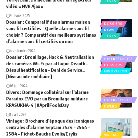
TESTS
vidéo « NVR Ajax »
9 février 2025
Dossier : Comparatif des alarmes maison
DOSSIERS
sans fil certifiées – Quelle alarme sans fil
NEWS
choisir ? Comparatif des meilleurs systèmes
TESTS
d’alarme sans fil certifiés ou non
4 septembre 2024
Dossier : Brouillage, Hack & Neutralisation
CYBERSÉCURITÉ
des caméras Wi-Fi par attaque Deauth –
DOSSIERS
Désauthentification – Deni de Service…
INNOVATION
[Niveau intermédiaire]
16 juin 2024
Divers : Dommage collatéral sur l’alarme
Paradox EVO par un Brouillage militaire
CYBERSÉCURITÉ
KRASUKHA-4 | #AprilFoolsDay
DIVERS
1 avril 2024
Vintage : Brochure d’époque des iconiques
centrales d’alarme Septam 2534 – 2564 –
2584 – Fichet-Bauche Evolis/Esylis
VINTAGE